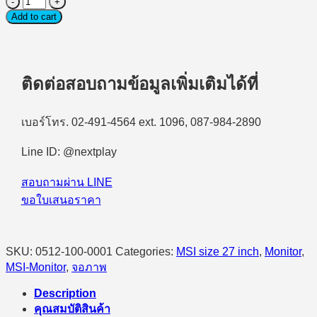
(จอ
Add to cart
มอนิเตอร์)
MSI
MAG275CQRF
QD
ติดต่อสอบถามข้อมูลเพิ่มเติมได้ที่
-
27"
VA
เบอร์โทร. 02-491-4564 ext. 1096, 087-984-2890
QHD
170Hz
CURVED
Line ID: @nextplay
Gaming
quantity
สอบถามผ่าน LINE
ขอใบเสนอราคา
SKU:
0512-100-0001
Categories:
MSI size 27 inch
,
Monitor
,
MSI-Monitor
,
จอภาพ
Description
คุณสมบัติสินค้า