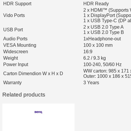
HDR Support
HDR Ready
2 x HDMI™ (Supports
Vido Ports
1 x DisplayPort (Supp
1 x USB Type-C (DP al
2 x USB 2.0 Type A
USB Port
1 x USB 2.0 Type B
Audio Ports
1xHeadphone-out
VESA Mounting
100 x 100 mm
Widescreen
16:9
Weight
6.2 / 9.3 kg
Power Input
100-240, 50/60 Hz
WW carton: 985 x 171
Carton Dimendion W x H x D
Outer: 1000 x 186 x 5
Warranty
3 Years
Related products