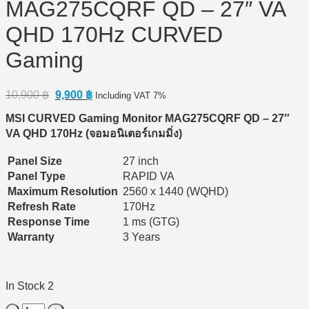
MAG275CQRF QD – 27″ VA
QHD 170Hz CURVED
Gaming
Original
Current
10,900
฿
9,900
฿
Including VAT 7%
price
price
MSI CURVED Gaming Monitor MAG275CQRF QD – 27″
was:
is:
10,900 ฿.
9,900 ฿.
VA QHD 170Hz (จอมอนิเตอร์เกมมิ่ง)
Panel Size
27 inch
Panel Type
RAPID VA
Maximum Resolution
2560 x 1440 (WQHD)
Refresh Rate
170Hz
Response Time
1 ms (GTG)
Warranty
3 Years
In Stock 2
Monitor