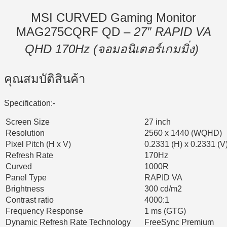
MSI CURVED Gaming Monitor
MAG275CQRF QD –
27″ RAPID VA
QHD 170Hz (จอมอนิเตอร์เกมมิ่ง)
คุณสมบัติสินค้า
Specification:-
Screen Size
27 inch
Resolution
2560 x 1440 (WQHD)
Pixel Pitch (H x V)
0.2331 (H) x 0.2331 (V
Refresh Rate
170Hz
Curved
1000R
Panel Type
RAPID VA
Brightness
300 cd/m2
Contrast ratio
4000:1
Frequency Response
1 ms (GTG)
Dynamic Refresh Rate Technology
FreeSync Premium