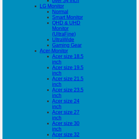
over 34 inch
LG Monitor
Normal
Smart Monitor
QHD & UHD
Monitor
(UltraFine)
UltraWide
Gaming Gear
Acer-Monitor
Acer size 18.5
inch
Acer size 19.5
inch
Acer size 21.5
inch
Acer size 23.5
inch
Acer size 24
inch
Acer size 27
inch
Acer size 30
inch
Acer size 32