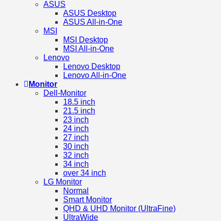
ASUS
ASUS Desktop
ASUS All-in-One
MSI
MSI Desktop
MSI All-in-One
Lenovo
Lenovo Desktop
Lenovo All-in-One
Monitor
Dell-Monitor
18.5 inch
21.5 inch
23 inch
24 inch
27 inch
30 inch
32 inch
34 inch
over 34 inch
LG Monitor
Normal
Smart Monitor
QHD & UHD Monitor (UltraFine)
UltraWide