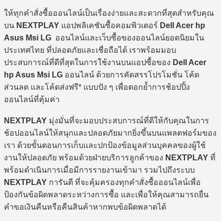
ให้ทุกคำสั่งซื้อออนไลน์เป็นเรื่องง่ายและสะดวกที่สุดสำหรับคุณ
บน
NEXTPLAY
แอปพลิเคชันซื้อคอมพิวเตอร์
Dell Acer hp
Asus Msi LG
ออนไลน์และเว็บซื้อของออนไลน์ยอดนิยมใน
ประเทศไทย ที่ปลอดภัยและเชื่อถือได้ เราพร้อมมอบ
ประสบการณ์ที่ดีที่สุดในการใช้งานบนแอปซื้อของ
Dell Acer
hp Asus Msi LG
ออนไลน์ ด้วยการคัดสรรโปรโมชั่น โค้ด
ส่วนลด และโค้ดส่งฟรี* แบบปัง ๆ เพื่อตอกย้ำการช้อปปิ้ง
ออนไลน์ที่คุ้มค่า
NEXTPLAY
มุ่งมั่นที่จะมอบประสบการณ์ที่ดีให้กับคุณในการ
ช้อปออนไลน์ให้สนุกและปลอดภัยมากยิ่งขึ้นบนแพลตฟอร์มของ
เรา ด้วยขั้นตอนการเก็บและปกป้องข้อมูลส่วนบุคคลของผู้ใช้
งานให้ปลอดภัย พร้อมด้วยฝ่ายบริการลูกค้าของ
NEXTPLAY
ที่
พร้อมดำเนินการเมื่อมีการรายงานเข้ามา รวมไปถึงระบบ
NEXTPLAY
การันตี ที่จะคุ้มครองทุกคำสั่งซื้อออนไลน์เพื่อ
ป้องกันข้อผิดพลาดระหว่างการซื้อ และเพื่อให้คุณสามารถยื่น
คำขอเงินคืนหรือคืนสินค้าหากพบข้อผิดพลาดได้