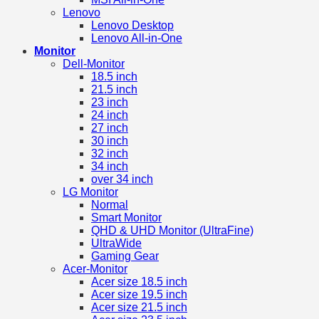
Lenovo
Lenovo Desktop
Lenovo All-in-One
Monitor
Dell-Monitor
18.5 inch
21.5 inch
23 inch
24 inch
27 inch
30 inch
32 inch
34 inch
over 34 inch
LG Monitor
Normal
Smart Monitor
QHD & UHD Monitor (UltraFine)
UltraWide
Gaming Gear
Acer-Monitor
Acer size 18.5 inch
Acer size 19.5 inch
Acer size 21.5 inch