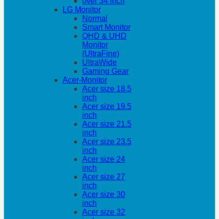
over 34 inch
LG Monitor
Normal
Smart Monitor
QHD & UHD
Monitor
(UltraFine)
UltraWide
Gaming Gear
Acer-Monitor
Acer size 18.5
inch
Acer size 19.5
inch
Acer size 21.5
inch
Acer size 23.5
inch
Acer size 24
inch
Acer size 27
inch
Acer size 30
inch
Acer size 32