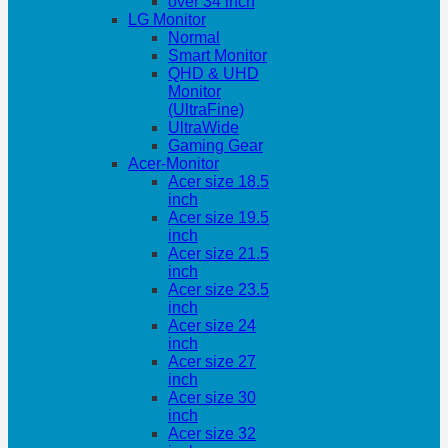
over 34 inch
LG Monitor
Normal
Smart Monitor
QHD & UHD
Monitor
(UltraFine)
UltraWide
Gaming Gear
Acer-Monitor
Acer size 18.5
inch
Acer size 19.5
inch
Acer size 21.5
inch
Acer size 23.5
inch
Acer size 24
inch
Acer size 27
inch
Acer size 30
inch
Acer size 32