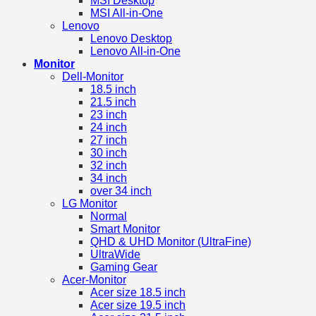
MSI Desktop
MSI All-in-One
Lenovo
Lenovo Desktop
Lenovo All-in-One
Monitor
Dell-Monitor
18.5 inch
21.5 inch
23 inch
24 inch
27 inch
30 inch
32 inch
34 inch
over 34 inch
LG Monitor
Normal
Smart Monitor
QHD & UHD Monitor (UltraFine)
UltraWide
Gaming Gear
Acer-Monitor
Acer size 18.5 inch
Acer size 19.5 inch