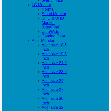
over 34 inch
LG Monitor
Normal
Smart Monitor
QHD & UHD
Monitor
(UltraFine)
UltraWide
Gaming Gear
Acer-Monitor
Acer size 18.5
inch
Acer size 19.5
inch
Acer size 21.5
inch
Acer size 23.5
inch
Acer size 24
inch
Acer size 27
inch
Acer size 30
inch
Acer size 32