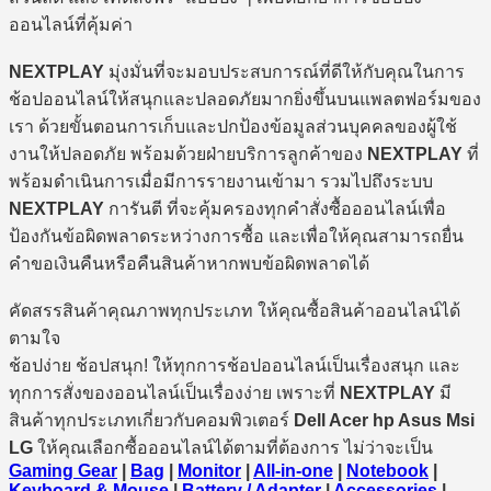
ออนไลน์ที่คุ้มค่า
NEXTPLAY
มุ่งมั่นที่จะมอบประสบการณ์ที่ดีให้กับคุณในการ
ช้อปออนไลน์ให้สนุกและปลอดภัยมากยิ่งขึ้นบนแพลตฟอร์มของ
เรา ด้วยขั้นตอนการเก็บและปกป้องข้อมูลส่วนบุคคลของผู้ใช้
งานให้ปลอดภัย พร้อมด้วยฝ่ายบริการลูกค้าของ
NEXTPLAY
ที่
พร้อมดำเนินการเมื่อมีการรายงานเข้ามา รวมไปถึงระบบ
NEXTPLAY
การันตี ที่จะคุ้มครองทุกคำสั่งซื้อออนไลน์เพื่อ
ป้องกันข้อผิดพลาดระหว่างการซื้อ และเพื่อให้คุณสามารถยื่น
คำขอเงินคืนหรือคืนสินค้าหากพบข้อผิดพลาดได้
คัดสรรสินค้าคุณภาพทุกประเภท ให้คุณซื้อสินค้าออนไลน์ได้
ตามใจ
ช้อปง่าย ช้อปสนุก! ให้ทุกการช้อปออนไลน์เป็นเรื่องสนุก และ
ทุกการสั่งของออนไลน์เป็นเรื่องง่าย เพราะที่
NEXTPLAY
มี
สินค้าทุกประเภทเกี่ยวกับคอมพิวเตอร์
Dell Acer hp Asus Msi
LG
ให้คุณเลือกซื้อออนไลน์ได้ตามที่ต้องการ ไม่ว่าจะเป็น
Gaming Gear
|
Bag
|
Monitor
|
All-in-one
|
Notebook
|
Keyboard & Mouse
|
Battery / Adapter
|
Accessories
|