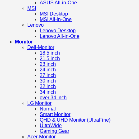
ASUS All-in-One
MSI
MSI Desktop
MSI All-in-One
Lenovo
Lenovo Desktop
Lenovo All-in-One
Monitor
Dell-Monitor
18.5 inch
21.5 inch
23 inch
24 inch
27 inch
30 inch
32 inch
34 inch
over 34 inch
LG Monitor
Normal
Smart Monitor
QHD & UHD Monitor (UltraFine)
UltraWide
Gaming Gear
Acer-Monitor