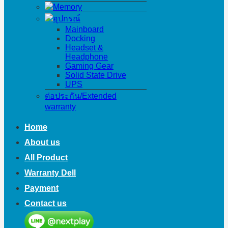
Memory
อุปกรณ์
Mainboard
Docking
Headset &
Headphone
Gaming Gear
Solid State Drive
UPS
ต่อประกัน/Extended
warranty
Home
About us
All Product
Warranty Dell
Payment
Contact us