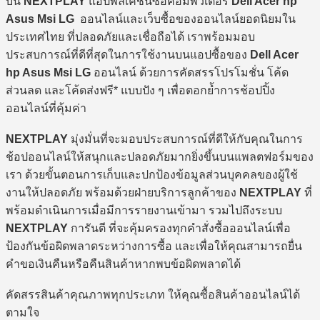
บน
NEXTPLAY
แอปพลิเคชันซื้อคอมพิวเตอร์
Dell Acer hp
Asus Msi LG
ออนไลน์และเว็บซื้อของออนไลน์ยอดนิยมใน
ประเทศไทย ที่ปลอดภัยและเชื่อถือได้ เราพร้อมมอบ
ประสบการณ์ที่ดีที่สุดในการใช้งานบนแอปซื้อของ
Dell Acer
hp Asus Msi LG
ออนไลน์ ด้วยการคัดสรรโปรโมชั่น โค้ด
ส่วนลด และโค้ดส่งฟรี* แบบปัง ๆ เพื่อตอกย้ำการช้อปปิ้ง
ออนไลน์ที่คุ้มค่า
NEXTPLAY
มุ่งมั่นที่จะมอบประสบการณ์ที่ดีให้กับคุณในการ
ช้อปออนไลน์ให้สนุกและปลอดภัยมากยิ่งขึ้นบนแพลตฟอร์มของ
เรา ด้วยขั้นตอนการเก็บและปกป้องข้อมูลส่วนบุคคลของผู้ใช้
งานให้ปลอดภัย พร้อมด้วยฝ่ายบริการลูกค้าของ
NEXTPLAY
ที่
พร้อมดำเนินการเมื่อมีการรายงานเข้ามา รวมไปถึงระบบ
NEXTPLAY
การันตี ที่จะคุ้มครองทุกคำสั่งซื้อออนไลน์เพื่อ
ป้องกันข้อผิดพลาดระหว่างการซื้อ และเพื่อให้คุณสามารถยื่น
คำขอเงินคืนหรือคืนสินค้าหากพบข้อผิดพลาดได้
คัดสรรสินค้าคุณภาพทุกประเภท ให้คุณซื้อสินค้าออนไลน์ได้
ตามใจ