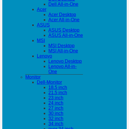
Dell All-in-One
Acer
Acer Desktop
Acer All-in-One
ASUS
ASUS Desktop
ASUS All-in-One
MSI
MSI Desktop
MSI All-in-One
Lenovo
Lenovo Desktop
Lenovo All-in-
One
Monitor
Dell-Monitor
18.5 inch
21.5 inch
23 inch
24 inch
27 inch
30 inch
32 inch
34 inch
over 34 inch