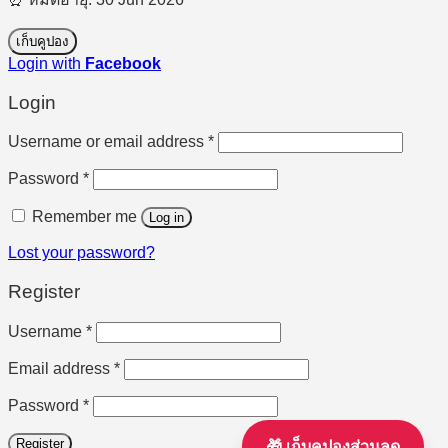
เก็บคูปอง
Login with
Facebook
Login
Required
Username or email address
*
Required
Password
*
Remember me
Log in
Lost your password?
Register
Required
Username
*
Required
Email address
*
Required
Password
*
Register
🎁 เก็บคูปองส่วนลด