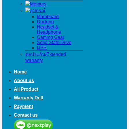
Memory
อุปกรณ์
Mainboard
Docking
Headset &
Headphone
Gaming Gear
Solid State Drive
UPS
ต่อประกัน/Extended
warranty
Home
About us
All Product
Warranty Dell
Payment
Contact us