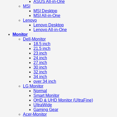
ASUS All-in-One
MSI
MSI Desktop
MSI All-in-One
Lenovo
Lenovo Desktop
Lenovo All-in-One
Monitor
Dell-Monitor
18.5 inch
21.5 inch
23 inch
24 inch
27 inch
30 inch
32 inch
34 inch
over 34 inch
LG Monitor
Normal
Smart Monitor
QHD & UHD Monitor (UltraFine)
UltraWide
Gaming Gear
Acer-Monitor