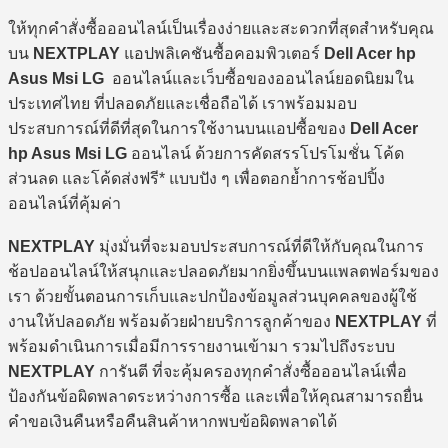
ให้ทุกคำสั่งซื้อออนไลน์เป็นเรื่องง่ายและสะดวกที่สุดสำหรับคุณ
บน
NEXTPLAY
แอปพลิเคชันซื้อคอมพิวเตอร์
Dell Acer hp
Asus Msi LG
ออนไลน์และเว็บซื้อของออนไลน์ยอดนิยมใน
ประเทศไทย ที่ปลอดภัยและเชื่อถือได้ เราพร้อมมอบ
ประสบการณ์ที่ดีที่สุดในการใช้งานบนแอปซื้อของ
Dell Acer
hp Asus Msi LG
ออนไลน์ ด้วยการคัดสรรโปรโมชั่น โค้ด
ส่วนลด และโค้ดส่งฟรี* แบบปัง ๆ เพื่อตอกย้ำการช้อปปิ้ง
ออนไลน์ที่คุ้มค่า
NEXTPLAY
มุ่งมั่นที่จะมอบประสบการณ์ที่ดีให้กับคุณในการ
ช้อปออนไลน์ให้สนุกและปลอดภัยมากยิ่งขึ้นบนแพลตฟอร์มของ
เรา ด้วยขั้นตอนการเก็บและปกป้องข้อมูลส่วนบุคคลของผู้ใช้
งานให้ปลอดภัย พร้อมด้วยฝ่ายบริการลูกค้าของ
NEXTPLAY
ที่
พร้อมดำเนินการเมื่อมีการรายงานเข้ามา รวมไปถึงระบบ
NEXTPLAY
การันตี ที่จะคุ้มครองทุกคำสั่งซื้อออนไลน์เพื่อ
ป้องกันข้อผิดพลาดระหว่างการซื้อ และเพื่อให้คุณสามารถยื่น
คำขอเงินคืนหรือคืนสินค้าหากพบข้อผิดพลาดได้