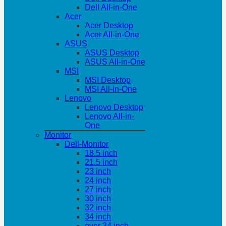
Dell All-in-One
Acer
Acer Desktop
Acer All-in-One
ASUS
ASUS Desktop
ASUS All-in-One
MSI
MSI Desktop
MSI All-in-One
Lenovo
Lenovo Desktop
Lenovo All-in-
One
Monitor
Dell-Monitor
18.5 inch
21.5 inch
23 inch
24 inch
27 inch
30 inch
32 inch
34 inch
over 34 inch