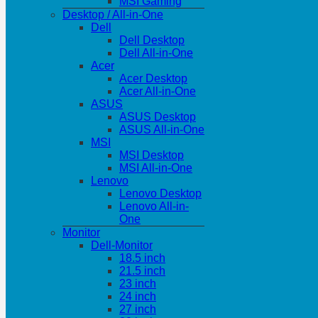
MSI Gaming
Desktop / All-in-One
Dell
Dell Desktop
Dell All-in-One
Acer
Acer Desktop
Acer All-in-One
ASUS
ASUS Desktop
ASUS All-in-One
MSI
MSI Desktop
MSI All-in-One
Lenovo
Lenovo Desktop
Lenovo All-in-
One
Monitor
Dell-Monitor
18.5 inch
21.5 inch
23 inch
24 inch
27 inch