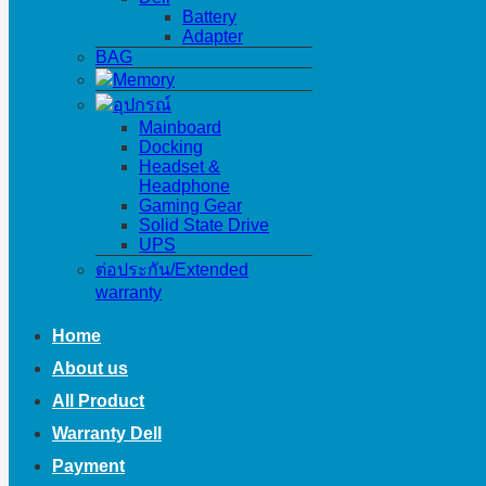
Battery
Adapter
BAG
Memory
อุปกรณ์
Mainboard
Docking
Headset &
Headphone
Gaming Gear
Solid State Drive
UPS
ต่อประกัน/Extended
warranty
Home
About us
All Product
Warranty Dell
Payment