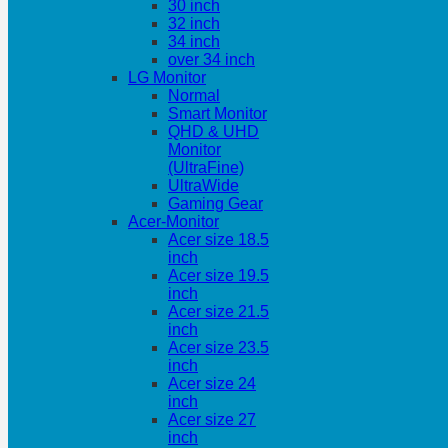
30 inch
32 inch
34 inch
over 34 inch
LG Monitor
Normal
Smart Monitor
QHD & UHD
Monitor
(UltraFine)
UltraWide
Gaming Gear
Acer-Monitor
Acer size 18.5
inch
Acer size 19.5
inch
Acer size 21.5
inch
Acer size 23.5
inch
Acer size 24
inch
Acer size 27
inch