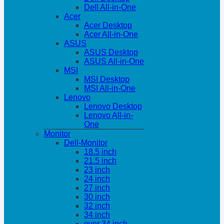
Dell All-in-One
Acer
Acer Desktop
Acer All-in-One
ASUS
ASUS Desktop
ASUS All-in-One
MSI
MSI Desktop
MSI All-in-One
Lenovo
Lenovo Desktop
Lenovo All-in-
One
Monitor
Dell-Monitor
18.5 inch
21.5 inch
23 inch
24 inch
27 inch
30 inch
32 inch
34 inch
over 34 inch