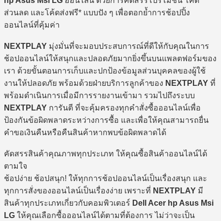
hp Asus Msi LG
ออนไลน์ ด้วยการคัดสรรโปรโมชั่น โค้ด
ส่วนลด และโค้ดส่งฟรี* แบบปัง ๆ เพื่อตอกย้ำการช้อปปิ้ง
ออนไลน์ที่คุ้มค่า
NEXTPLAY
มุ่งมั่นที่จะมอบประสบการณ์ที่ดีให้กับคุณในการ
ช้อปออนไลน์ให้สนุกและปลอดภัยมากยิ่งขึ้นบนแพลตฟอร์มของ
เรา ด้วยขั้นตอนการเก็บและปกป้องข้อมูลส่วนบุคคลของผู้ใช้
งานให้ปลอดภัย พร้อมด้วยฝ่ายบริการลูกค้าของ
NEXTPLAY
ที่
พร้อมดำเนินการเมื่อมีการรายงานเข้ามา รวมไปถึงระบบ
NEXTPLAY
การันตี ที่จะคุ้มครองทุกคำสั่งซื้อออนไลน์เพื่อ
ป้องกันข้อผิดพลาดระหว่างการซื้อ และเพื่อให้คุณสามารถยื่น
คำขอเงินคืนหรือคืนสินค้าหากพบข้อผิดพลาดได้
คัดสรรสินค้าคุณภาพทุกประเภท ให้คุณซื้อสินค้าออนไลน์ได้
ตามใจ
ช้อปง่าย ช้อปสนุก! ให้ทุกการช้อปออนไลน์เป็นเรื่องสนุก และ
ทุกการสั่งของออนไลน์เป็นเรื่องง่าย เพราะที่
NEXTPLAY
มี
สินค้าทุกประเภทเกี่ยวกับคอมพิวเตอร์
Dell Acer hp Asus Msi
LG
ให้คุณเลือกซื้อออนไลน์ได้ตามที่ต้องการ ไม่ว่าจะเป็น