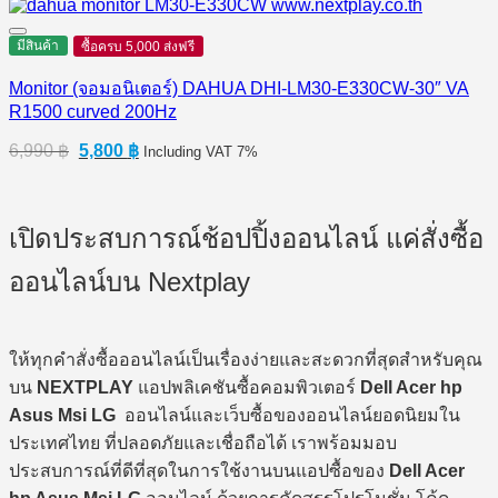
price
price
was:
is:
6,990 ฿.
5,780 ฿.
มีสินค้า
ซื้อครบ 5,000 ส่งฟรี
Monitor (จอมอนิเตอร์) DAHUA DHI-LM30-E330CW-30″ VA
R1500 curved 200Hz
Original
Current
6,990
฿
5,800
฿
Including VAT 7%
price
price
was:
is:
6,990 ฿.
5,800 ฿.
เปิดประสบการณ์ช้อปปิ้งออนไลน์ แค่สั่งซื้อ
ออนไลน์บน Nextplay
ให้ทุกคำสั่งซื้อออนไลน์เป็นเรื่องง่ายและสะดวกที่สุดสำหรับคุณ
บน
NEXTPLAY
แอปพลิเคชันซื้อคอมพิวเตอร์
Dell Acer hp
Asus Msi LG
ออนไลน์และเว็บซื้อของออนไลน์ยอดนิยมใน
ประเทศไทย ที่ปลอดภัยและเชื่อถือได้ เราพร้อมมอบ
ประสบการณ์ที่ดีที่สุดในการใช้งานบนแอปซื้อของ
Dell Acer