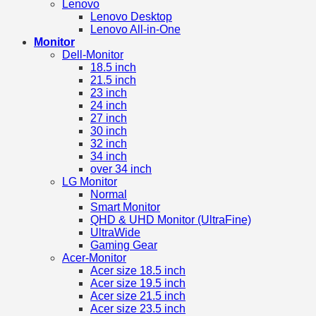
Lenovo
Lenovo Desktop
Lenovo All-in-One
Monitor
Dell-Monitor
18.5 inch
21.5 inch
23 inch
24 inch
27 inch
30 inch
32 inch
34 inch
over 34 inch
LG Monitor
Normal
Smart Monitor
QHD & UHD Monitor (UltraFine)
UltraWide
Gaming Gear
Acer-Monitor
Acer size 18.5 inch
Acer size 19.5 inch
Acer size 21.5 inch
Acer size 23.5 inch