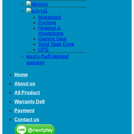
Memory
อุปกรณ์
Mainboard
Docking
Headset &
Headphone
Gaming Gear
Solid State Drive
UPS
ต่อประกัน/Extended
warranty
Home
About us
All Product
Warranty Dell
Payment
Contact us