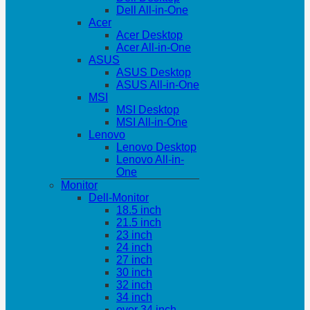
Dell All-in-One
Acer
Acer Desktop
Acer All-in-One
ASUS
ASUS Desktop
ASUS All-in-One
MSI
MSI Desktop
MSI All-in-One
Lenovo
Lenovo Desktop
Lenovo All-in-
One
Monitor
Dell-Monitor
18.5 inch
21.5 inch
23 inch
24 inch
27 inch
30 inch
32 inch
34 inch
over 34 inch