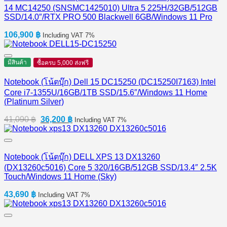
14 MC14250 (SNSMC1425010) Ultra 5 225H/32GB/512GB
SSD/14.0″/RTX PRO 500 Blackwell 6GB/Windows 11 Pro
106,900
฿
Including VAT 7%
มีสินค้า
ซื้อครบ 5,000 ส่งฟรี
Notebook (โน้ตบุ๊ก) Dell 15 DC15250 (DC15250I7163) Intel
Core i7-1355U/16GB/1TB SSD/15.6″/Windows 11 Home
(Platinum Silver)
Original
Current
41,090
฿
36,200
฿
Including VAT 7%
price
price
was:
is:
41,090 ฿.
36,200 ฿.
Notebook (โน้ตบุ๊ก) DELL XPS 13 DX13260
(DX13260c5016) Core 5 320/16GB/512GB SSD/13.4″ 2.5K
Touch/Windows 11 Home (Sky)
43,690
฿
Including VAT 7%