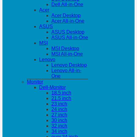
Dell All-in-One
Acer
Acer Desktop
Acer All-in-One
ASUS
ASUS Desktop
ASUS All-in-One
MSI
MSI Desktop
MSI All-in-One
Lenovo
Lenovo Desktop
Lenovo All-in-
One
Monitor
Dell-Monitor
18.5 inch
21.5 inch
23 inch
24 inch
27 inch
30 inch
32 inch
34 inch
over 34 inch