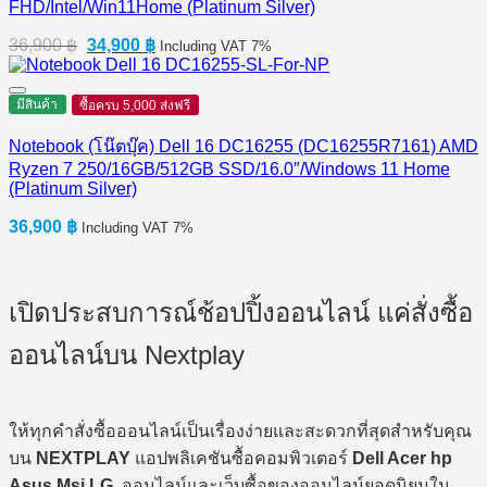
FHD/Intel/Win11Home (Platinum Silver)
Original
Current
36,900
฿
34,900
฿
Including VAT 7%
price
price
was:
is:
36,900 ฿.
34,900 ฿.
มีสินค้า
ซื้อครบ 5,000 ส่งฟรี
Notebook (โน๊ตบุ๊ค) Dell 16 DC16255 (DC16255R7161) AMD
Ryzen 7 250/16GB/512GB SSD/16.0″/Windows 11 Home
(Platinum Silver)
36,900
฿
Including VAT 7%
เปิดประสบการณ์ช้อปปิ้งออนไลน์ แค่สั่งซื้อ
ออนไลน์บน Nextplay
ให้ทุกคำสั่งซื้อออนไลน์เป็นเรื่องง่ายและสะดวกที่สุดสำหรับคุณ
บน
NEXTPLAY
แอปพลิเคชันซื้อคอมพิวเตอร์
Dell Acer hp
Asus Msi LG
ออนไลน์และเว็บซื้อของออนไลน์ยอดนิยมใน