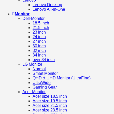
Lenovo
Lenovo Desktop
Lenovo All-in-One
Monitor
Dell-Monitor
18.5 inch
21.5 inch
23 inch
24 inch
27 inch
30 inch
32 inch
34 inch
over 34 inch
LG Monitor
Normal
Smart Monitor
QHD & UHD Monitor (UltraFine)
UltraWide
Gaming Gear
Acer-Monitor
Acer size 18.5 inch
Acer size 19.5 inch
Acer size 21.5 inch
Acer size 23.5 inch