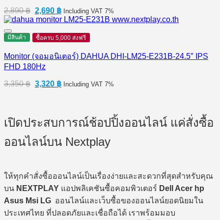
Original
Current
2,890
฿
2,690
฿
Including VAT 7%
price
price
was:
is:
2,890 ฿.
2,690 ฿.
มีสินค้า
ซื้อครบ 5,000 ส่งฟรี
Monitor (จอมอนิเตอร์) DAHUA DHI-LM25-E231B-24.5″ IPS
FHD 180Hz
Original
Current
3,350
฿
3,320
฿
Including VAT 7%
price
price
was:
is:
3,350 ฿.
3,320 ฿.
เปิดประสบการณ์ช้อปปิ้งออนไลน์ แค่สั่งซื้อ
ออนไลน์บน Nextplay
ให้ทุกคำสั่งซื้อออนไลน์เป็นเรื่องง่ายและสะดวกที่สุดสำหรับคุณ
บน
NEXTPLAY
แอปพลิเคชันซื้อคอมพิวเตอร์
Dell Acer hp
Asus Msi LG
ออนไลน์และเว็บซื้อของออนไลน์ยอดนิยมใน
ประเทศไทย ที่ปลอดภัยและเชื่อถือได้ เราพร้อมมอบ