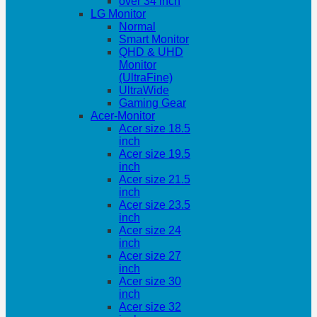
over 34 inch
LG Monitor
Normal
Smart Monitor
QHD & UHD
Monitor
(UltraFine)
UltraWide
Gaming Gear
Acer-Monitor
Acer size 18.5
inch
Acer size 19.5
inch
Acer size 21.5
inch
Acer size 23.5
inch
Acer size 24
inch
Acer size 27
inch
Acer size 30
inch
Acer size 32