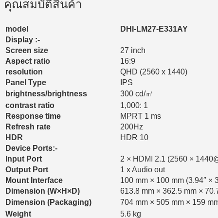
คุณสมบัติสินค้า
model
DHI-LM27-E331AY
Display :-
Screen size
27 inch
Aspect ratio
16:9
resolution
QHD (2560 x 1440)
Panel Type
IPS
brightness/brightness
300 cd/㎡
contrast ratio
1,000: 1
Response time
MPRT 1 ms
Refresh rate
200Hz
HDR
HDR 10
Device Ports:-
Input Port
2 × HDMI 2.1 (2560 × 1440
Output Port
1 x Audio out
Mount Interface
100 mm × 100 mm (3.94″ × 3
Dimension (W×H×D)
613.8 mm × 362.5 mm × 70.7 
Dimension (Packaging)
704 mm × 505 mm × 159 mm 
Weight
5.6 kg