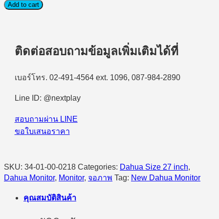
(จอ
Add to cart
มอนิเตอร์)
DAHUA
DHI-
LM27-
ติดต่อสอบถามข้อมูลเพิ่มเติมได้ที่
E331AY
27"
QHD
เบอร์โทร. 02-491-4564 ext. 1096, 087-984-2890
(IPS,HDMI)
200Hz
HDR10
Line ID: @nextplay
quantity
สอบถามผ่าน LINE
ขอใบเสนอราคา
SKU:
34-01-00-0218
Categories:
Dahua Size 27 inch
,
Dahua Monitor
,
Monitor
,
จอภาพ
Tag:
New Dahua Monitor
คุณสมบัติสินค้า