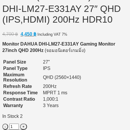
DHI-LM27-E331AY 27″ QHD
(IPS,HDMI) 200Hz HDR10
Original
Current
4,700
฿
4,450
฿
Including VAT 7%
price
price
Monitor DAHUA DHI-LM27-E331AY Gaming Monitor
was:
is:
4,700 ฿.
4,450 ฿.
27inch QHD 200Hz
(จอมอนิเตอร์เกมมิ่ง)
Panel Size
27”
Panel Type
IPS
Maximum
QHD (2560×1440)
Resolution
Refresh Rate
200Hz
Response Time
MPRT 1 ms
Contrast Ratio
1,000:1
Warranty
3 Years
In Stock 2
Monitor