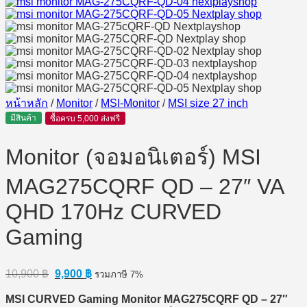
หน้าหลัก
/
Monitor
/
MSI-Monitor
/
MSI size 27 inch
มีสินค้า
ซื้อครบ 5,000 ส่งฟรี
Monitor (จอมอนิเตอร์) MSI
MAG275CQRF QD – 27″ VA
QHD 170Hz CURVED
Gaming
Original
Current
10,900
฿
9,900
฿
รวมภาษี 7%
price
price
was:
is:
MSI CURVED Gaming Monitor MAG275CQRF QD – 27″