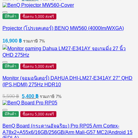
price
price
was:
is:
2,290 ฿.
2,130 ฿.
มีสินค้า
ซื้อครบ 5,000 ส่งฟรี
Projector (โปรเจคเตอร์) BENQ MW560 (4000lm/WXGA)
16,900
฿
รวมภาษี 7%
มีสินค้า
ซื้อครบ 5,000 ส่งฟรี
Monitor (จอมอนิเตอร์) DAHUA DHI-LM27-E341AY 27″ QHD
(IPS,HDMI) 275Hz HDR10
Original
Current
5,590
฿
5,400
฿
รวมภาษี 7%
price
price
was:
is:
5,590 ฿.
5,400 ฿.
มีสินค้า
ซื้อครบ 5,000 ส่งฟรี
BenQ Board (กระดานอัจฉริยะ) Pro RP05 Arm Cortex-
A78x2+A55x6/16GB/256GB/Arm Mali-G57 MC2/Android 15
(EDLA)