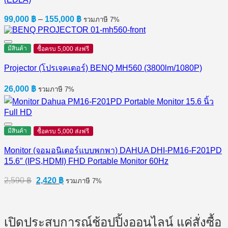
Price
99,000
฿
–
155,000
฿
รวมภาษี 7%
range:
99,000 ฿
through
มีสินค้า
ซื้อครบ 5,000 ส่งฟรี
155,000 ฿
Projector (โปรเจคเตอร์) BENQ MH560 (3800lm/1080P)
26,000
฿
รวมภาษี 7%
มีสินค้า
ซื้อครบ 5,000 ส่งฟรี
Monitor (จอมอนิเตอร์แบบพกพา) DAHUA DHI-PM16-F201PD
15.6″ (IPS,HDMI) FHD Portable Monitor 60Hz
Original
Current
2,590
฿
2,420
฿
รวมภาษี 7%
price
price
was:
is:
2,590 ฿.
2,420 ฿.
เปิดประสบการณ์ช้อปปิ้งออนไลน์ แค่สั่งซื้อ