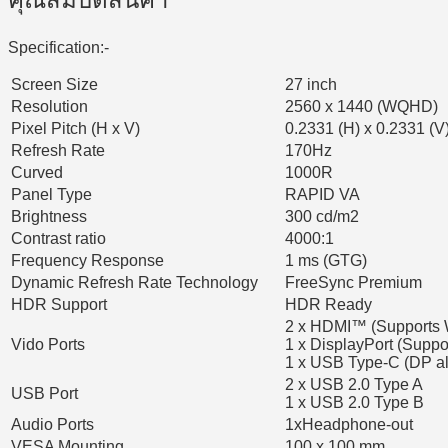
Specification:-
Screen Size
27 inch
Resolution
2560 x 1440 (WQHD)
Pixel Pitch (H x V)
0.2331 (H) x 0.2331 (V
Refresh Rate
170Hz
Curved
1000R
Panel Type
RAPID VA
Brightness
300 cd/m2
Contrast ratio
4000:1
Frequency Response
1 ms (GTG)
Dynamic Refresh Rate Technology
FreeSync Premium
HDR Support
HDR Ready
2 x HDMI™ (Supports
Vido Ports
1 x DisplayPort (Supp
1 x USB Type-C (DP al
2 x USB 2.0 Type A
USB Port
1 x USB 2.0 Type B
Audio Ports
1xHeadphone-out
VESA Mounting
100 x 100 mm