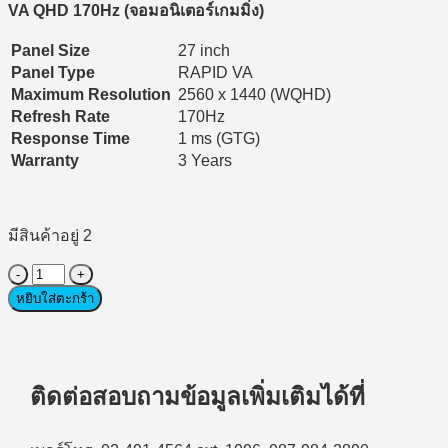
10,900 ฿.
9,900 ฿.
VA QHD 170Hz (จอมอนิเตอร์เกมมิ่ง)
Panel Size
27 inch
Panel Type
RAPID VA
Maximum Resolution
2560 x 1440 (WQHD)
Refresh Rate
170Hz
Response Time
1 ms (GTG)
Warranty
3 Years
มีสินค้าอยู่ 2
จำนวน
Monitor
หยิบใส่ตะกร้า
(จอ
มอนิเตอร์)
MSI
MAG275CQRF
ติดต่อสอบถามข้อมูลเพิ่มเติมได้ที่
QD
-
27"