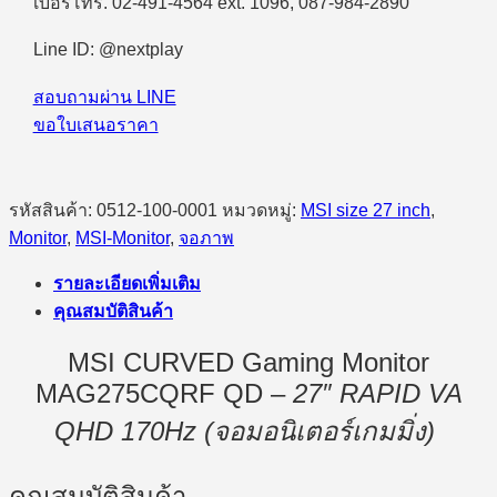
เบอร์โทร. 02-491-4564 ext. 1096, 087-984-2890
VA
QHD
170Hz
Line ID: @nextplay
CURVED
Gaming
สอบถามผ่าน LINE
ชิ้น
ขอใบเสนอราคา
รหัสสินค้า:
0512-100-0001
หมวดหมู่:
MSI size 27 inch
,
Monitor
,
MSI-Monitor
,
จอภาพ
รายละเอียดเพิ่มเติม
คุณสมบัติสินค้า
MSI CURVED Gaming Monitor
MAG275CQRF QD –
27″ RAPID VA
QHD 170Hz (จอมอนิเตอร์เกมมิ่ง)
คุณสมบัติสินค้า