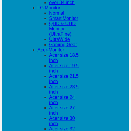
over 34 inch
LG Monitor
Normal
Smart Monitor
QHD & UHD
Monitor
(UltraFine)
UltraWide
Gaming Gear
Acer-Monitor
Acer size 18.5
inch
Acer size 19.5
inch
Acer size 21.5
inch
Acer size 23.5
inch
Acer size 24
inch
Acer size 27
inch
Acer size 30
inch
Acer size 32