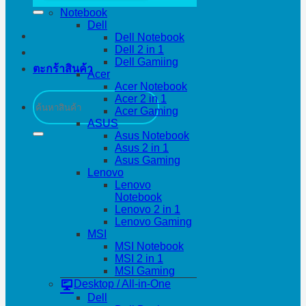
Notebook
Dell
Dell Notebook
Dell 2 in 1
Dell Gamiing
ตะกร้าสินค้า
Acer
Acer Notebook
ค้นหา:
Acer 2 in 1
Acer Gaming
ASUS
Asus Notebook
Asus 2 in 1
Asus Gaming
Lenovo
Lenovo
Notebook
Lenovo 2 in 1
Lenovo Gaming
MSI
MSI Notebook
MSI 2 in 1
MSI Gaming
Desktop / All-in-One
Dell