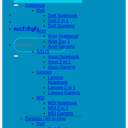
Notebook
Dell
Dell Notebook
Dell 2 in 1
Dell Gamiing
ตะกร้าสินค้า
Acer
Acer Notebook
ค้นหา:
Acer 2 in 1
Acer Gaming
ASUS
Asus Notebook
Asus 2 in 1
Asus Gaming
Lenovo
Lenovo
Notebook
Lenovo 2 in 1
Lenovo Gaming
MSI
MSI Notebook
MSI 2 in 1
MSI Gaming
Desktop / All-in-One
Dell