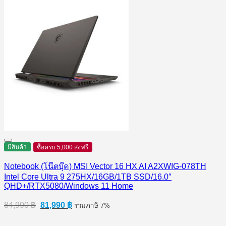
28,495 ฿.
24,490 ฿.
มีสินค้า
ซื้อครบ 5,000 ส่งฟรี
Notebook (โน๊ตบุ๊ค) MSI Vector 16 HX AI A2XWIG-078TH
Intel Core Ultra 9 275HX/16GB/1TB SSD/16.0″
QHD+/RTX5080/Windows 11 Home
Original
Current
84,990
฿
81,990
฿
รวมภาษี 7%
price
price
was:
is: