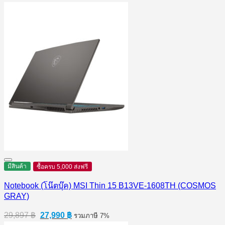
มีสินค้า
ซื้อครบ 5,000 ส่งฟรี
Notebook (โน๊ตบุ๊ค) MSI Thin 15 B13VE-1608TH (COSMOS
GRAY)
Original
Current
29,897
฿
27,990
฿
รวมภาษี 7%
price
price