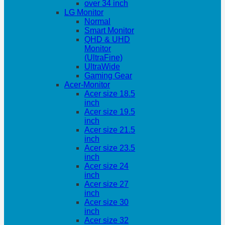
over 34 inch
LG Monitor
Normal
Smart Monitor
QHD & UHD
Monitor
(UltraFine)
UltraWide
Gaming Gear
Acer-Monitor
Acer size 18.5
inch
Acer size 19.5
inch
Acer size 21.5
inch
Acer size 23.5
inch
Acer size 24
inch
Acer size 27
inch
Acer size 30
inch
Acer size 32