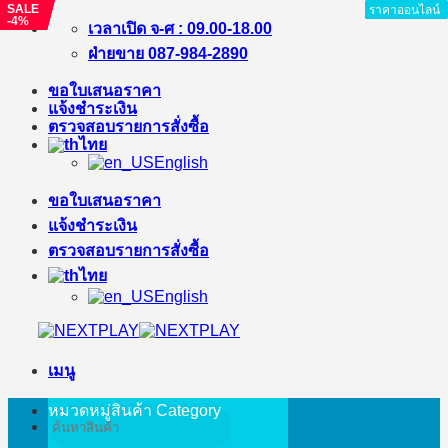
SALE
SALE
SALE
SALE
SALE
ราคาออนไลน์
ราคาออนไลน์
ราคาออนไลน์
ราคาออนไลน์
ราคาออนไลน์
ราคาออนไลน์
-%
-%
-6%
-14%
-4%
ข้าม
เวลาเปิด จ-ศ : 09.00-18.00
ไป
ฝ่ายขาย 087-984-2890
ยัง
ขอใบเสนอราคา
เนื้อหา
แจ้งชำระเงิน
ตรวจสอบรายการสั่งซื้อ
ไทย
English
ขอใบเสนอราคา
แจ้งชำระเงิน
ตรวจสอบรายการสั่งซื้อ
ไทย
English
เมนู
หมวดหมู่สินค้า
Category
ค้นหา: