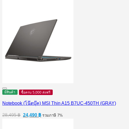
was:
is:
29,897 ฿.
27,990 ฿.
มีสินค้า
ซื้อครบ 5,000 ส่งฟรี
Notebook (โน๊ตบุ๊ค) MSI Thin A15 B7UC-450TH (GRAY)
Original
Current
28,495
฿
24,490
฿
รวมภาษี 7%
price
price
was:
is: