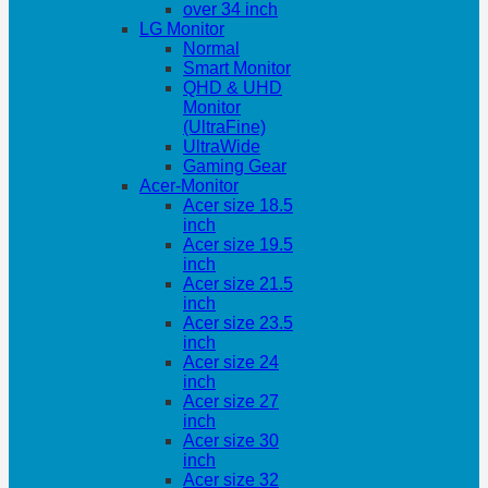
over 34 inch
LG Monitor
Normal
Smart Monitor
QHD & UHD
Monitor
(UltraFine)
UltraWide
Gaming Gear
Acer-Monitor
Acer size 18.5
inch
Acer size 19.5
inch
Acer size 21.5
inch
Acer size 23.5
inch
Acer size 24
inch
Acer size 27
inch
Acer size 30
inch
Acer size 32