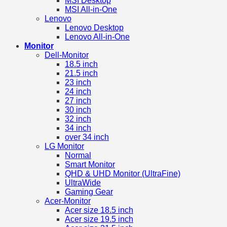
MSI Desktop
MSI All-in-One
Lenovo
Lenovo Desktop
Lenovo All-in-One
Monitor
Dell-Monitor
18.5 inch
21.5 inch
23 inch
24 inch
27 inch
30 inch
32 inch
34 inch
over 34 inch
LG Monitor
Normal
Smart Monitor
QHD & UHD Monitor (UltraFine)
UltraWide
Gaming Gear
Acer-Monitor
Acer size 18.5 inch
Acer size 19.5 inch