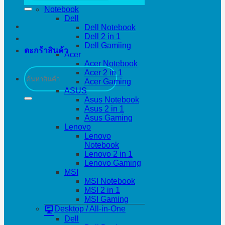
Notebook
Dell
Dell Notebook
Dell 2 in 1
Dell Gamiing
ตะกร้าสินค้า
Acer
Acer Notebook
ค้นหา:
Acer 2 in 1
Acer Gaming
ASUS
Asus Notebook
Asus 2 in 1
Asus Gaming
Lenovo
Lenovo
Notebook
Lenovo 2 in 1
Lenovo Gaming
MSI
MSI Notebook
MSI 2 in 1
MSI Gaming
Desktop / All-in-One
Dell