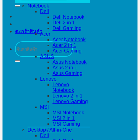
Notebook
Dell
Dell Notebook
Dell 2 in 1
Dell Gamiing
ตะกร้าสินค้า
Acer
Acer Notebook
ค้นหา:
Acer 2 in 1
Acer Gaming
ASUS
Asus Notebook
Asus 2 in 1
Asus Gaming
Lenovo
Lenovo
Notebook
Lenovo 2 in 1
Lenovo Gaming
MSI
MSI Notebook
MSI 2 in 1
MSI Gaming
Desktop / All-in-One
Dell