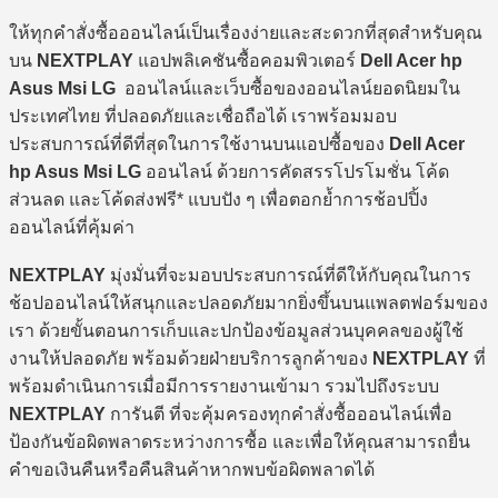
ให้ทุกคำสั่งซื้อออนไลน์เป็นเรื่องง่ายและสะดวกที่สุดสำหรับคุณ
บน
NEXTPLAY
แอปพลิเคชันซื้อคอมพิวเตอร์
Dell Acer hp
Asus Msi LG
ออนไลน์และเว็บซื้อของออนไลน์ยอดนิยมใน
ประเทศไทย ที่ปลอดภัยและเชื่อถือได้ เราพร้อมมอบ
ประสบการณ์ที่ดีที่สุดในการใช้งานบนแอปซื้อของ
Dell Acer
hp Asus Msi LG
ออนไลน์ ด้วยการคัดสรรโปรโมชั่น โค้ด
ส่วนลด และโค้ดส่งฟรี* แบบปัง ๆ เพื่อตอกย้ำการช้อปปิ้ง
ออนไลน์ที่คุ้มค่า
NEXTPLAY
มุ่งมั่นที่จะมอบประสบการณ์ที่ดีให้กับคุณในการ
ช้อปออนไลน์ให้สนุกและปลอดภัยมากยิ่งขึ้นบนแพลตฟอร์มของ
เรา ด้วยขั้นตอนการเก็บและปกป้องข้อมูลส่วนบุคคลของผู้ใช้
งานให้ปลอดภัย พร้อมด้วยฝ่ายบริการลูกค้าของ
NEXTPLAY
ที่
พร้อมดำเนินการเมื่อมีการรายงานเข้ามา รวมไปถึงระบบ
NEXTPLAY
การันตี ที่จะคุ้มครองทุกคำสั่งซื้อออนไลน์เพื่อ
ป้องกันข้อผิดพลาดระหว่างการซื้อ และเพื่อให้คุณสามารถยื่น
คำขอเงินคืนหรือคืนสินค้าหากพบข้อผิดพลาดได้