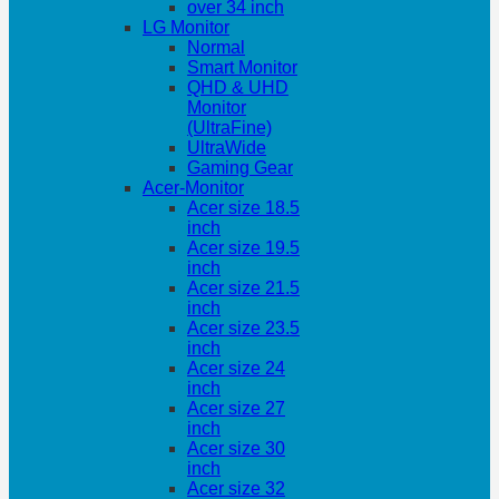
over 34 inch
LG Monitor
Normal
Smart Monitor
QHD & UHD
Monitor
(UltraFine)
UltraWide
Gaming Gear
Acer-Monitor
Acer size 18.5
inch
Acer size 19.5
inch
Acer size 21.5
inch
Acer size 23.5
inch
Acer size 24
inch
Acer size 27
inch
Acer size 30
inch
Acer size 32