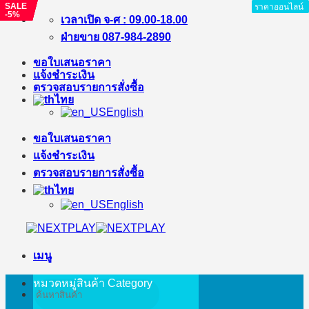
SALE
SALE
SALE
SALE
ราคาออนไลน์
ราคาออนไลน์
ราคาออนไลน์
ราคาออนไลน์
-15%
-4%
-13%
-5%
ข้าม
เวลาเปิด จ-ศ : 09.00-18.00
ไป
ฝ่ายขาย 087-984-2890
ยัง
ขอใบเสนอราคา
เนื้อหา
แจ้งชำระเงิน
ตรวจสอบรายการสั่งซื้อ
ไทย
English
ขอใบเสนอราคา
แจ้งชำระเงิน
ตรวจสอบรายการสั่งซื้อ
ไทย
English
เมนู
หมวดหมู่สินค้า
Category
ค้นหา: