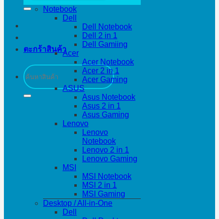
Notebook
Dell
Dell Notebook
Dell 2 in 1
Dell Gamiing
ตะกร้าสินค้า
Acer
Acer Notebook
ค้นหา:
Acer 2 in 1
Acer Gaming
ASUS
Asus Notebook
Asus 2 in 1
Asus Gaming
Lenovo
Lenovo
Notebook
Lenovo 2 in 1
Lenovo Gaming
MSI
MSI Notebook
MSI 2 in 1
MSI Gaming
Desktop / All-in-One
Dell