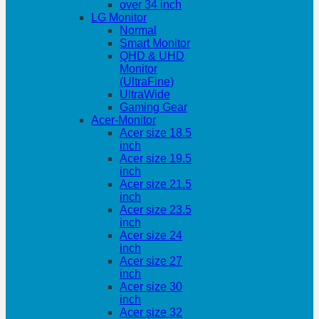
over 34 inch
LG Monitor
Normal
Smart Monitor
QHD & UHD
Monitor
(UltraFine)
UltraWide
Gaming Gear
Acer-Monitor
Acer size 18.5
inch
Acer size 19.5
inch
Acer size 21.5
inch
Acer size 23.5
inch
Acer size 24
inch
Acer size 27
inch
Acer size 30
inch
Acer size 32