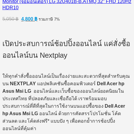
Monitor (จอมอนิเตอร์) LG 32U401B-B.ATMQ 32″ FHD 120Hz
HDR10
Original
Current
5,050
฿
4,800
฿
รวมภาษี 7%
price
price
was:
is:
5,050 ฿.
4,800 ฿.
เปิดประสบการณ์ช้อปปิ้งออนไลน์ แค่สั่งซื้อ
ออนไลน์บน Nextplay
ให้ทุกคำสั่งซื้อออนไลน์เป็นเรื่องง่ายและสะดวกที่สุดสำหรับคุณ
บน
NEXTPLAY
แอปพลิเคชันซื้อคอมพิวเตอร์
Dell Acer hp
Asus Msi LG
ออนไลน์และเว็บซื้อของออนไลน์ยอดนิยมใน
ประเทศไทย ที่ปลอดภัยและเชื่อถือได้ เราพร้อมมอบ
ประสบการณ์ที่ดีที่สุดในการใช้งานบนแอปซื้อของ
Dell Acer
hp Asus Msi LG
ออนไลน์ ด้วยการคัดสรรโปรโมชั่น โค้ด
ส่วนลด และโค้ดส่งฟรี* แบบปัง ๆ เพื่อตอกย้ำการช้อปปิ้ง
ออนไลน์ที่คุ้มค่า