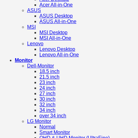
Acer All-in-One
ASUS
ASUS Desktop
ASUS All-in-One
MSI
MSI Desktop
MSI All-in-One
Lenovo
Lenovo Desktop
Lenovo All-in-One
Monitor
Dell-Monitor
18.5 inch
21.5 inch
23 inch
24 inch
27 inch
30 inch
32 inch
34 inch
over 34 inch
LG Monitor
Normal
Smart Monitor
QHD & UHD Monitor (UltraFine)