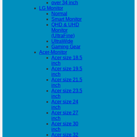
over 34 inch
LG Monitor
Normal
Smart Monitor
QHD & UHD
Monitor
(UltraFine)
UltraWide
Gaming Gear
Acer-Monitor
Acer size 18.5
inch
Acer size 19.5
inch
Acer size 21.5
inch
Acer size 23.5
inch
Acer size 24
inch
Acer size 27
inch
Acer size 30
inch
Acer size 32