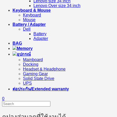
Lenovo size 34 inch
Lenovo Over size 34 inch
Keyboard & Mouse
Keyboard
Mouse
Battery / Adapter
Dell
Battery
Adapter
BAG
Memory
อุปกรณ์
Mainboard
Docking
Headset & Headphone
Gaming Gear
Solid State Drive
UPS
ต่อประกัน/Extended warranty
0
คูปองส่วนลดที่ใช้งานได้