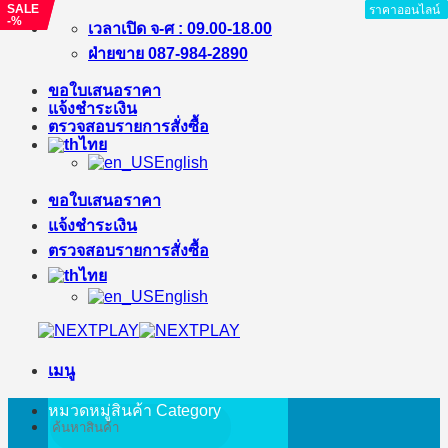
SALE
SALE
ราคาออนไลน์
ราคาออนไลน์
ราคาออนไลน์
ราคาออนไลน์
ราคาออนไลน์
-%
-%
ข้าม
เวลาเปิด จ-ศ : 09.00-18.00
ไป
ฝ่ายขาย 087-984-2890
ยัง
ขอใบเสนอราคา
เนื้อหา
แจ้งชำระเงิน
ตรวจสอบรายการสั่งซื้อ
ไทย
English
ขอใบเสนอราคา
แจ้งชำระเงิน
ตรวจสอบรายการสั่งซื้อ
ไทย
English
เมนู
หมวดหมู่สินค้า
Category
ค้นหา: