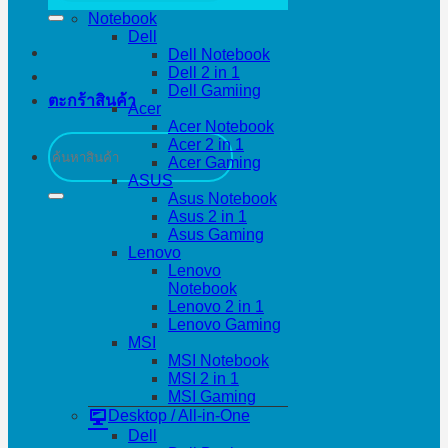
Notebook
Dell
Dell Notebook
Dell 2 in 1
Dell Gamiing
ตะกร้าสินค้า
Acer
Acer Notebook
ค้นหา:
Acer 2 in 1
Acer Gaming
ASUS
Asus Notebook
Asus 2 in 1
Asus Gaming
Lenovo
Lenovo
Notebook
Lenovo 2 in 1
Lenovo Gaming
MSI
MSI Notebook
MSI 2 in 1
MSI Gaming
Desktop / All-in-One
Dell