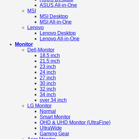
ASUS All-in-One
MSI
MSI Desktop
MSI All-in-One
Lenovo
Lenovo Desktop
Lenovo All-in-One
Monitor
Dell-Monitor
18.5 inch
21.5 inch
23 inch
24 inch
27 inch
30 inch
32 inch
34 inch
over 34 inch
LG Monitor
Normal
Smart Monitor
QHD & UHD Monitor (UltraFine)
UltraWide
Gaming Gear