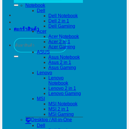
Notebook
Dell
Dell Notebook
Dell 2 in 1
Dell Gamiing
ตะกร้าสินค้า
Acer
Acer Notebook
ค้นหา:
Acer 2 in 1
Acer Gaming
ASUS
Asus Notebook
Asus 2 in 1
Asus Gaming
Lenovo
Lenovo
Notebook
Lenovo 2 in 1
Lenovo Gaming
MSI
MSI Notebook
MSI 2 in 1
MSI Gaming
Desktop / All-in-One
Dell