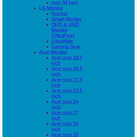
over 34 inch
LG Monitor
Normal
Smart Monitor
QHD & UHD
Monitor
(UltraFine)
UltraWide
Gaming Gear
Acer-Monitor
Acer size 18.5
inch
Acer size 19.5
inch
Acer size 21.5
inch
Acer size 23.5
inch
Acer size 24
inch
Acer size 27
inch
Acer size 30
inch
Acer size 32