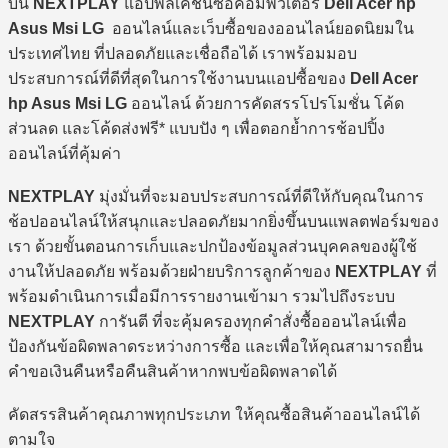
บน
NEXTPLAY
แอปพลิเคชันซื้อคอมพิวเตอร์
Dell Acer hp
Asus Msi LG
ออนไลน์และเว็บซื้อของออนไลน์ยอดนิยมใน
ประเทศไทย ที่ปลอดภัยและเชื่อถือได้ เราพร้อมมอบ
ประสบการณ์ที่ดีที่สุดในการใช้งานบนแอปซื้อของ
Dell Acer
hp Asus Msi LG
ออนไลน์ ด้วยการคัดสรรโปรโมชั่น โค้ด
ส่วนลด และโค้ดส่งฟรี* แบบปัง ๆ เพื่อตอกย้ำการช้อปปิ้ง
ออนไลน์ที่คุ้มค่า
NEXTPLAY
มุ่งมั่นที่จะมอบประสบการณ์ที่ดีให้กับคุณในการ
ช้อปออนไลน์ให้สนุกและปลอดภัยมากยิ่งขึ้นบนแพลตฟอร์มของ
เรา ด้วยขั้นตอนการเก็บและปกป้องข้อมูลส่วนบุคคลของผู้ใช้
งานให้ปลอดภัย พร้อมด้วยฝ่ายบริการลูกค้าของ
NEXTPLAY
ที่
พร้อมดำเนินการเมื่อมีการรายงานเข้ามา รวมไปถึงระบบ
NEXTPLAY
การันตี ที่จะคุ้มครองทุกคำสั่งซื้อออนไลน์เพื่อ
ป้องกันข้อผิดพลาดระหว่างการซื้อ และเพื่อให้คุณสามารถยื่น
คำขอเงินคืนหรือคืนสินค้าหากพบข้อผิดพลาดได้
คัดสรรสินค้าคุณภาพทุกประเภท ให้คุณซื้อสินค้าออนไลน์ได้
ตามใจ