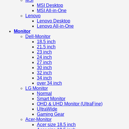
MSI
MSI Desktop
MSI All-in-One
Lenovo
Lenovo Desktop
Lenovo All-in-One
Monitor
Dell-Monitor
18.5 inch
21.5 inch
23 inch
24 inch
27 inch
30 inch
32 inch
34 inch
over 34 inch
LG Monitor
Normal
Smart Monitor
QHD & UHD Monitor (UltraFine)
UltraWide
Gaming Gear
Acer-Monitor
Acer size 18.5 inch