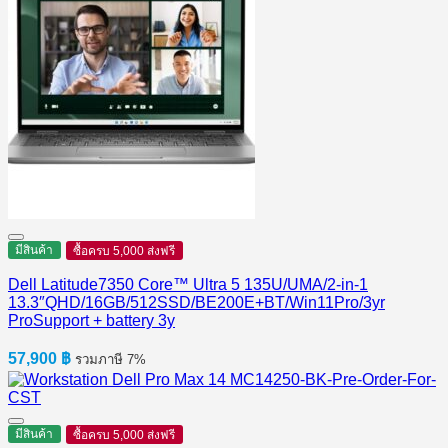
มีสินค้า
ซื้อครบ 5,000 ส่งฟรี
Dell Latitude7350 Core™ Ultra 5 135U/UMA/2-in-1
13.3″QHD/16GB/512SSD/BE200E+BT/Win11Pro/3yr
ProSupport + battery 3y
57,900
฿
รวมภาษี 7%
มีสินค้า
ซื้อครบ 5,000 ส่งฟรี