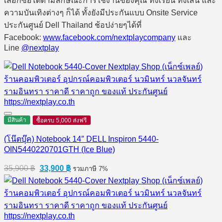
เลือกซื้อได้ตามลักษณะการใช้งานของคุณ ทั้งเรียน ทั้งเล่น และ
ความบันเทิงต่างๆ ก็ได้ ทั้งยังมีประกันแบบ Onsite Service
ประกันศูนย์ Dell Thailand ช้อปง่ายๆได้ที่
Facebook:
www.facebook.com/nextplaycompany
และ
Line
@nextplay
มีสินค้า
ซื้อครบ 5,000 ส่งฟรี
(โน๊ตบุ๊ค) Notebook 14″ DELL Inspiron 5440-
OIN5440220701GTH (Ice Blue)
Original
Current
35,900
฿
33,900
฿
รวมภาษี 7%
price
price
was:
is:
35,900 ฿.
33,900 ฿.