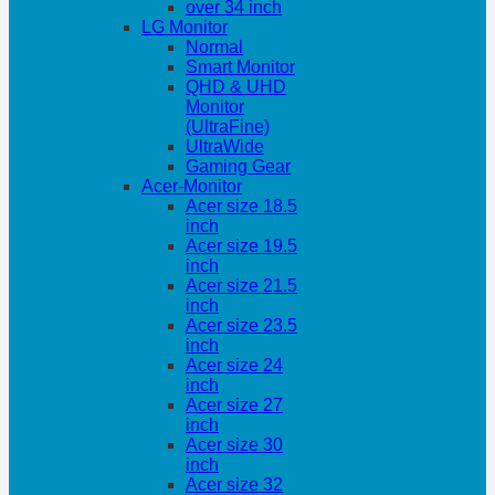
over 34 inch
LG Monitor
Normal
Smart Monitor
QHD & UHD
Monitor
(UltraFine)
UltraWide
Gaming Gear
Acer-Monitor
Acer size 18.5
inch
Acer size 19.5
inch
Acer size 21.5
inch
Acer size 23.5
inch
Acer size 24
inch
Acer size 27
inch
Acer size 30
inch
Acer size 32