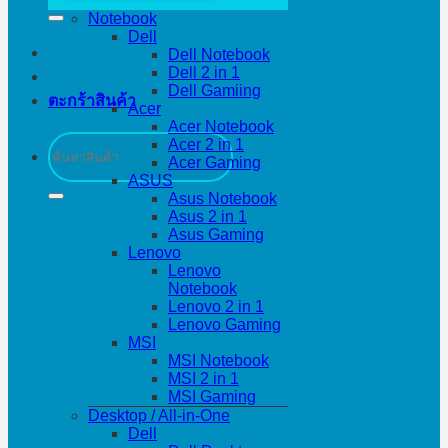
Notebook
Dell
Dell Notebook
Dell 2 in 1
Dell Gamiing
ตะกร้าสินค้า
Acer
Acer Notebook
ค้นหา:
Acer 2 in 1
Acer Gaming
ASUS
Asus Notebook
Asus 2 in 1
Asus Gaming
Lenovo
Lenovo
Notebook
Lenovo 2 in 1
Lenovo Gaming
MSI
MSI Notebook
MSI 2 in 1
MSI Gaming
Desktop / All-in-One
Dell