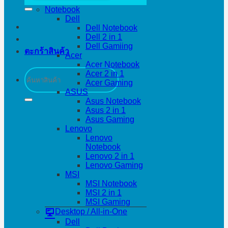
Notebook
Dell
Dell Notebook
Dell 2 in 1
Dell Gamiing
ตะกร้าสินค้า
Acer
Acer Notebook
ค้นหา:
Acer 2 in 1
Acer Gaming
ASUS
Asus Notebook
Asus 2 in 1
Asus Gaming
Lenovo
Lenovo
Notebook
Lenovo 2 in 1
Lenovo Gaming
MSI
MSI Notebook
MSI 2 in 1
MSI Gaming
Desktop / All-in-One
Dell