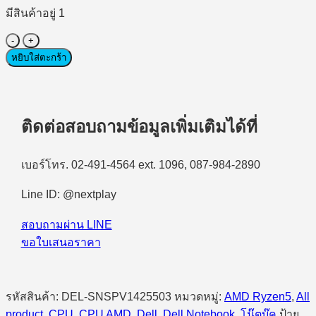
มีสินค้าอยู่ 1
จำนวน
Notebook
หยิบใส่ตะกร้า
(โน้ตบุ๊ก
สำหรับ
องค์กร)
Dell
ติดต่อสอบถามข้อมูลเพิ่มเติมได้ที่
Pro
14
Essential
เบอร์โทร. 02-491-4564 ext. 1096, 087-984-2890
PV14255
(SNSPV1425503)
Line ID: @nextplay
AMD
Ryzen
5
สอบถามผ่าน LINE
220/8GB/512GB
ขอใบเสนอราคา
SSD/14.0″/Ubuntu
(Platinum
Silver)
ชิ้น
รหัสสินค้า:
DEL-SNSPV1425503
หมวดหมู่:
AMD Ryzen5
,
All
product
,
CPU
,
CPU AMD
,
Dell
,
Dell Notebook
,
โน๊ตบุ๊ค
ป้าย