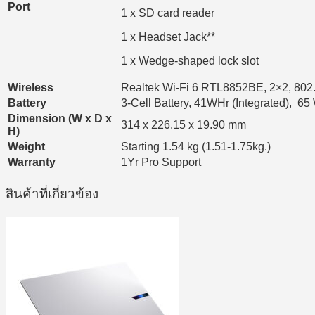
Port
1 x SD card reader
1 x Headset Jack**
1 x Wedge-shaped lock slot
Wireless
Realtek Wi-Fi 6 RTL8852BE, 2×2, 802.
Battery
3-Cell Battery, 41WHr (Integrated), 65
Dimension (W x D x
314 x 226.15 x 19.90 mm
H)
Weight
Starting 1.54 kg (1.51-1.75kg.)
Warranty
1Yr Pro Support
สินค้าที่เกี่ยวข้อง