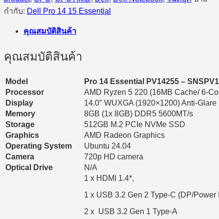
กำกับ:
Dell Pro 14 15 Essential
คุณสมบัติสินค้า
คุณสมบัติสินค้า
Model
Pro 14 Essential PV14255 – SNSPV
Processor
AMD Ryzen 5 220 (16MB Cache/ 6-Core
Display
14.0″ WUXGA (1920×1200) Anti-Glare
Memory
8GB (1x 8GB) DDR5 5600MT/s
Storage
512GB M.2 PCIe NVMe SSD
Graphics
AMD Radeon Graphics
Operating System
Ubuntu 24.04
Camera
720p HD camera
Optical Drive
N/A
1 x HDMI 1.4*,
1 x USB 3.2 Gen 2 Type-C (DP/Power 
2 x USB 3.2 Gen 1 Type-A