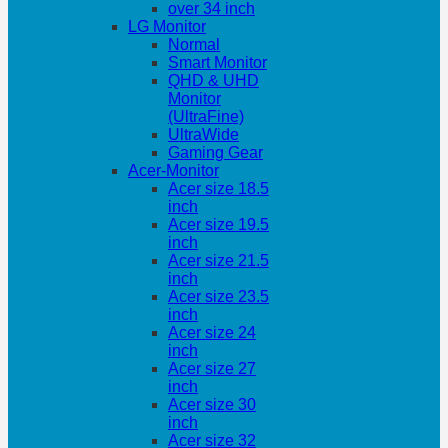
over 34 inch
LG Monitor
Normal
Smart Monitor
QHD & UHD
Monitor
(UltraFine)
UltraWide
Gaming Gear
Acer-Monitor
Acer size 18.5
inch
Acer size 19.5
inch
Acer size 21.5
inch
Acer size 23.5
inch
Acer size 24
inch
Acer size 27
inch
Acer size 30
inch
Acer size 32