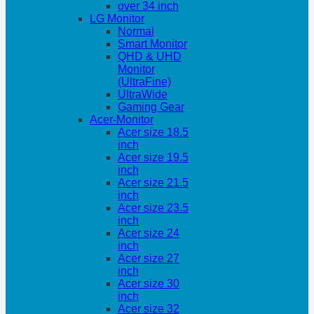
over 34 inch
LG Monitor
Normal
Smart Monitor
QHD & UHD
Monitor
(UltraFine)
UltraWide
Gaming Gear
Acer-Monitor
Acer size 18.5
inch
Acer size 19.5
inch
Acer size 21.5
inch
Acer size 23.5
inch
Acer size 24
inch
Acer size 27
inch
Acer size 30
inch
Acer size 32