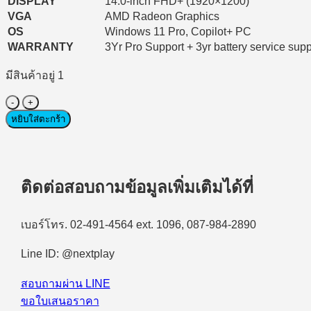
DISPLAY
14.0-inch FHD+ (1920×1200)
VGA
AMD Radeon Graphics
OS
Windows 11 Pro, Copilot+ PC
WARRANTY
3Yr Pro Support + 3yr battery service supp
มีสินค้าอยู่ 1
จำนวน
Notebook
หยิบใส่ตะกร้า
(โน๊
ตบุ๊ค
สำหรับ
ติดต่อสอบถามข้อมูลเพิ่มเติมได้ที่
องค์กร)
Dell
Pro
เบอร์โทร. 02-491-4564 ext. 1096, 087-984-2890
14
Essential
PV14255
Line ID: @nextplay
(SNSPV1425501)
AMD
สอบถามผ่าน LINE
Ryzen
AI
ขอใบเสนอราคา