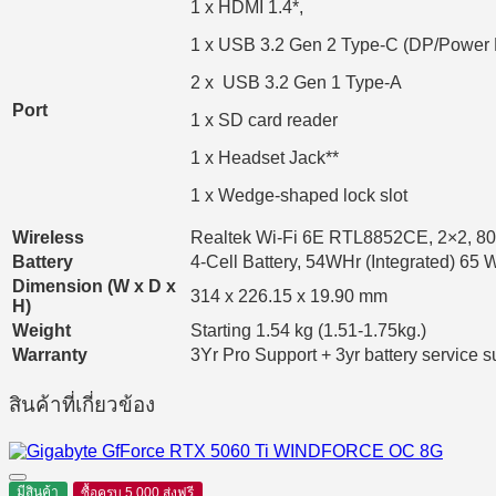
1 x HDMI 1.4*,
1 x USB 3.2 Gen 2 Type-C (DP/Power 
2 x USB 3.2 Gen 1 Type-A
Port
1 x SD card reader
1 x Headset Jack**
1 x Wedge-shaped lock slot
Wireless
Realtek Wi-Fi 6E RTL8852CE, 2×2, 80
Battery
4-Cell Battery, 54WHr (Integrated) 65 
Dimension (W x D x
314 x 226.15 x 19.90 mm
H)
Weight
Starting 1.54 kg (1.51-1.75kg.)
Warranty
3Yr Pro Support + 3yr battery service s
สินค้าที่เกี่ยวข้อง
มีสินค้า
ซื้อครบ 5,000 ส่งฟรี