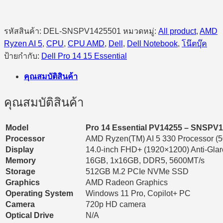
5
330/16GB/512GB
SSD/14.0″/Windows
11
รหัสสินค้า:
DEL-SNSPV1425501
หมวดหมู่:
All product
,
AMD
Pro
Ryzen AI 5
,
CPU
,
CPU AMD
,
Dell
,
Dell Notebook
,
โน๊ตบุ๊ค
(Platinum
Silver)
ป้ายกำกับ:
Dell Pro 14 15 Essential
ชิ้น
คุณสมบัติสินค้า
คุณสมบัติสินค้า
Model
Pro 14 Essential PV14255 – SNSPV
Processor
AMD Ryzen(TM) AI 5 330 Processor (5
Display
14.0-inch FHD+ (1920×1200) Anti-Gla
Memory
16GB, 1x16GB, DDR5, 5600MT/s
Storage
512GB M.2 PCIe NVMe SSD
Graphics
AMD Radeon Graphics
Operating System
Windows 11 Pro, Copilot+ PC
Camera
720p HD camera
Optical Drive
N/A