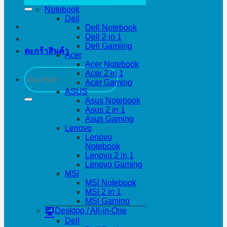
Notebook
Dell
Dell Notebook
Dell 2 in 1
Dell Gamiing
ตะกร้าสินค้า
Acer
Acer Notebook
ค้นหา:
Acer 2 in 1
Acer Gaming
ASUS
Asus Notebook
Asus 2 in 1
Asus Gaming
Lenovo
Lenovo
Notebook
Lenovo 2 in 1
Lenovo Gaming
MSI
MSI Notebook
MSI 2 in 1
MSI Gaming
Desktop / All-in-One
Dell