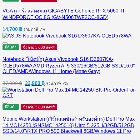
VGA (การ์ดแสดงผล) GIGABYTE GeForce RTX 5060 TI
WINDFORCE OC 8G (GV-N506TWF2OC-8GD)
14,700
฿
รวมภาษี 7%
มีสินค้า
ซื้อครบ 5,000 ส่งฟรี
Notebook (โน้ตบุ๊ก) Asus Vivobook S16 D3607KA-
OLED578WA AMD Ryzen AI 5 330/16GB/512GB SSD/16.0″
OLED/AMD/Windows 11 Home (Matte Gray)
Original
Current
37,900
฿
33,900
฿
รวมภาษี 7%
price
price
was:
is:
37,900 ฿.
33,900 ฿.
มีสินค้า
ซื้อครบ 5,000 ส่งฟรี
Mobile Workstation (เวิร์กสเตชันสำหรับองค์กร) Dell Pro Max
14 MC14250 (SNSMC1425010) Ultra 5 225H/32GB/512GB
SSD/14.0″/RTX PRO 500 Blackwell 6GB/Windows 11 Pro