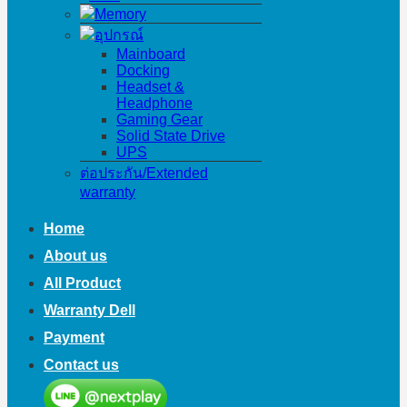
Memory
อุปกรณ์
Mainboard
Docking
Headset &
Headphone
Gaming Gear
Solid State Drive
UPS
ต่อประกัน/Extended
warranty
Home
About us
All Product
Warranty Dell
Payment
Contact us