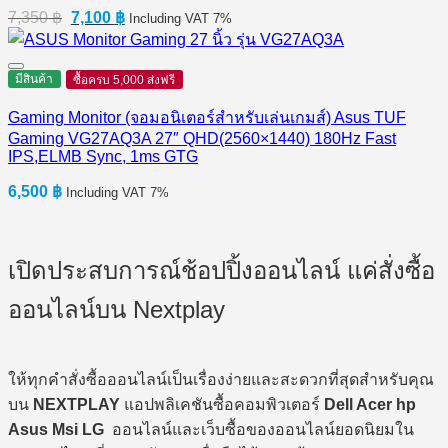
Original
Current
7,350
฿
7,100
฿
Including VAT 7%
price
price
was:
is:
7,350 ฿.
7,100 ฿.
มีสินค้า
ซื้อครบ 5,000 ส่งฟรี
Gaming Monitor (จอมอนิเตอร์สำหรับเล่นเกมส์) Asus TUF
Gaming VG27AQ3A 27″ QHD(2560×1440) 180Hz Fast
IPS,ELMB Sync, 1ms GTG
6,500
฿
Including VAT 7%
เปิดประสบการณ์ช้อปปิ้งออนไลน์ แค่สั่งซื้อ
ออนไลน์บน Nextplay
ให้ทุกคำสั่งซื้อออนไลน์เป็นเรื่องง่ายและสะดวกที่สุดสำหรับคุณ
บน
NEXTPLAY
แอปพลิเคชันซื้อคอมพิวเตอร์
Dell Acer hp
Asus Msi LG
ออนไลน์และเว็บซื้อของออนไลน์ยอดนิยมใน