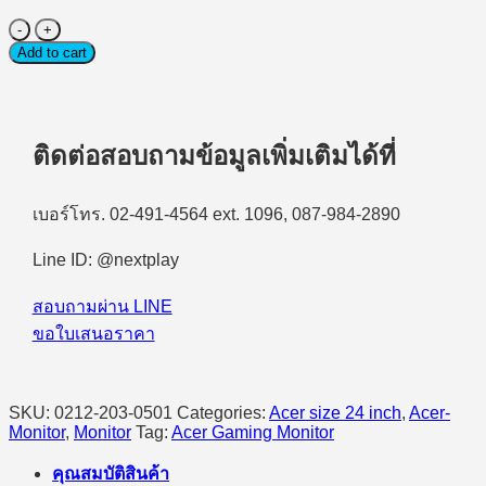
Monitor
(จอ
Add to cart
มอนิเตอร์)
Acer
Nitro
Gaming
ติดต่อสอบถามข้อมูลเพิ่มเติมได้ที่
XV240YU
P1bmiiprx
-
เบอร์โทร. 02-491-4564 ext. 1096, 087-984-2890
23.8"
2K
(IPS,
Line ID: @nextplay
HDMI)
WQHD
สอบถามผ่าน LINE
144Hz
ขอใบเสนอราคา
#UM.HX0ST.102
quantity
SKU:
0212-203-0501
Categories:
Acer size 24 inch
,
Acer-
Monitor
,
Monitor
Tag:
Acer Gaming Monitor
คุณสมบัติสินค้า