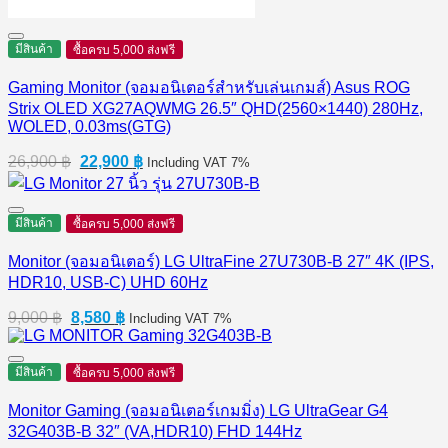
มีสินค้า
ซื้อครบ 5,000 ส่งฟรี
Gaming Monitor (จอมอนิเตอร์สำหรับเล่นเกมส์) Asus ROG
Strix OLED XG27AQWMG 26.5″ QHD(2560×1440) 280Hz,
WOLED, 0.03ms(GTG)
Original
Current
26,900
฿
22,900
฿
Including VAT 7%
price
price
was:
is:
26,900 ฿.
22,900 ฿.
มีสินค้า
ซื้อครบ 5,000 ส่งฟรี
Monitor (จอมอนิเตอร์) LG UltraFine 27U730B-B 27″ 4K (IPS,
HDR10, USB-C) UHD 60Hz
Original
Current
9,000
฿
8,580
฿
Including VAT 7%
price
price
was:
is:
9,000 ฿.
8,580 ฿.
มีสินค้า
ซื้อครบ 5,000 ส่งฟรี
Monitor Gaming (จอมอนิเตอร์เกมมิ่ง) LG UltraGear G4
32G403B-B 32″ (VA,HDR10) FHD 144Hz