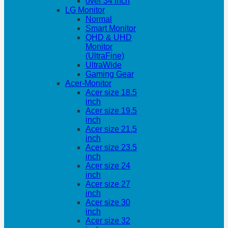
over 34 inch
LG Monitor
Normal
Smart Monitor
QHD & UHD
Monitor
(UltraFine)
UltraWide
Gaming Gear
Acer-Monitor
Acer size 18.5
inch
Acer size 19.5
inch
Acer size 21.5
inch
Acer size 23.5
inch
Acer size 24
inch
Acer size 27
inch
Acer size 30
inch
Acer size 32