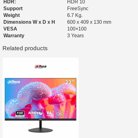
HDR:
HDR 10
Support
FreeSync
Weight
6.7 Kg.
Dimensions W x D x H
600 x 409 x 130 mm
VESA
100×100
Warranty
3 Years
Related products