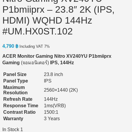
P1bmiiprx – 23.8″ 2K (IPS,
HDMI) WQHD 144Hz
#UM.HX0ST.102
4,790
฿
Including VAT 7%
ACER Monitor Gaming Nitro XV240YU P1bmiiprx
Gaming
(จอมอนิเตอร์)
IPS, 144Hz
Panel Size
23.8 inch
Panel Type
IPS
Maximum
2560×1440 (2K)
Resolution
Refresh Rate
144Hz
Response Time
1ms(VRB)
Contrast Ratio
1500:1
Warranty
3 Years
In Stock 1