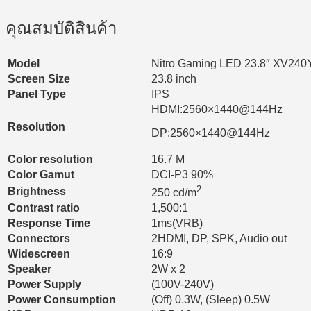
คุณสมบัติสินค้า
Model
Nitro Gaming LED 23.8″ XV240
Screen Size
23.8 inch
Panel Type
IPS
HDMI:2560×1440@144Hz
Resolution
DP:2560×1440@144Hz
Color resolution
16.7 M
Color Gamut
DCI-P3 90%
2
Brightness
250 cd/m
Contrast ratio
1,500:1
Response Time
1ms(VRB)
Connectors
2HDMI, DP, SPK, Audio out
Widescreen
16:9
Speaker
2W x 2
Power Supply
(100V-240V)
Power Consumption
(Off) 0.3W, (Sleep) 0.5W