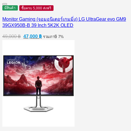
was:
is:
53,900 ฿.
49,000 ฿.
มีสินค้า
ซื้อครบ 5,000 ส่งฟรี
Monitor Gaming (จอมอนิเตอร์เกมมิ่ง) LG UltraGear evo GM9
39GX950B-B 39 Inch 5K2K OLED
Original
Current
49,000
฿
47,000
฿
รวมภาษี 7%
price
price
was:
is:
49,000 ฿.
47,000 ฿.