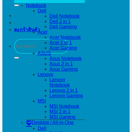
Notebook
Dell
Dell Notebook
Dell 2 in 1
Dell Gamiing
ตะกร้าสินค้า
Acer
Acer Notebook
ค้นหา:
Acer 2 in 1
Acer Gaming
ASUS
Asus Notebook
Asus 2 in 1
Asus Gaming
Lenovo
Lenovo
Notebook
Lenovo 2 in 1
Lenovo Gaming
MSI
MSI Notebook
MSI 2 in 1
MSI Gaming
Desktop / All-in-One
Dell