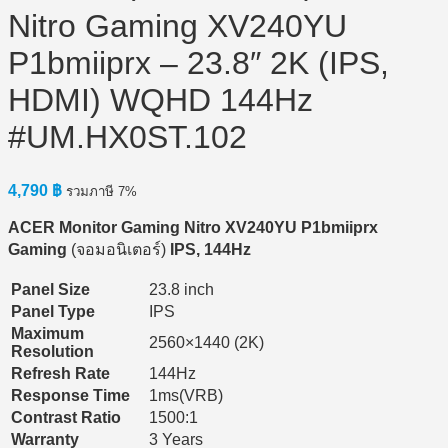
Nitro Gaming XV240YU
P1bmiiprx – 23.8″ 2K (IPS,
HDMI) WQHD 144Hz
#UM.HX0ST.102
4,790
฿
รวมภาษี 7%
ACER Monitor Gaming Nitro XV240YU P1bmiiprx
Gaming
(จอมอนิเตอร์)
IPS, 144Hz
Panel Size
23.8 inch
Panel Type
IPS
Maximum
2560×1440 (2K)
Resolution
Refresh Rate
144Hz
Response Time
1ms(VRB)
Contrast Ratio
1500:1
Warranty
3 Years