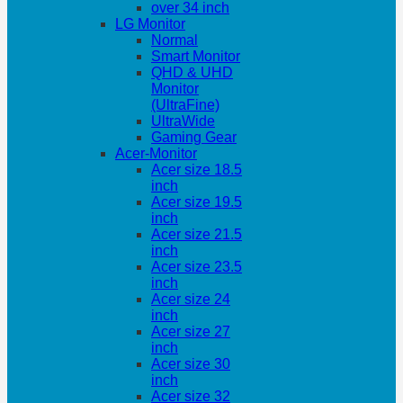
over 34 inch
LG Monitor
Normal
Smart Monitor
QHD & UHD
Monitor
(UltraFine)
UltraWide
Gaming Gear
Acer-Monitor
Acer size 18.5
inch
Acer size 19.5
inch
Acer size 21.5
inch
Acer size 23.5
inch
Acer size 24
inch
Acer size 27
inch
Acer size 30
inch
Acer size 32