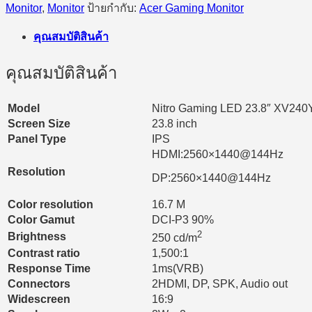
Monitor
,
Monitor
ป้ายกำกับ:
Acer Gaming Monitor
คุณสมบัติสินค้า
คุณสมบัติสินค้า
Model
Nitro Gaming LED 23.8″ XV240
Screen Size
23.8 inch
Panel Type
IPS
HDMI:2560×1440@144Hz
Resolution
DP:2560×1440@144Hz
Color resolution
16.7 M
Color Gamut
DCI-P3 90%
2
Brightness
250 cd/m
Contrast ratio
1,500:1
Response Time
1ms(VRB)
Connectors
2HDMI, DP, SPK, Audio out
Widescreen
16:9