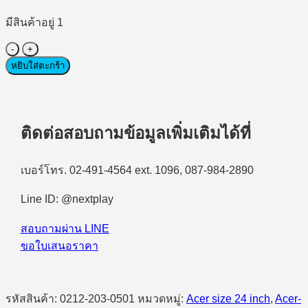
มีสินค้าอยู่ 1
จำนวน
Monitor
หยิบใส่ตะกร้า
(จอ
มอนิเตอร์)
Acer
Nitro
ติดต่อสอบถามข้อมูลเพิ่มเติมได้ที่
Gaming
XV240YU
P1bmiiprx
เบอร์โทร. 02-491-4564 ext. 1096, 087-984-2890
-
23.8"
2K
Line ID: @nextplay
(IPS,
HDMI)
สอบถามผ่าน LINE
WQHD
ขอใบเสนอราคา
144Hz
#UM.HX0ST.102
ชิ้น
รหัสสินค้า:
0212-203-0501
หมวดหมู่:
Acer size 24 inch
,
Acer-