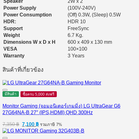
Speaker
2W x 2
Power Supply
(100V-240V)
Power Consumption
(Off) 0.3W, (Sleep) 0.5W
HDR:
HDR 10
Support
FreeSync
Weight
6.7 Kg.
Dimensions W x D x H
600 x 409 x 130 mm
VESA
100×100
Warranty
3 Years
สินค้าที่เกี่ยวข้อง
มีสินค้า
ซื้อครบ 5,000 ส่งฟรี
Monitor Gaming (จอมอนิเตอร์เกมมิ่ง) LG UltraGear G6
27G64NA-B 27″ (IPS,HDMI) QHD 300Hz
Original
Current
7,350
฿
7,100
฿
รวมภาษี 7%
price
price
was:
is: