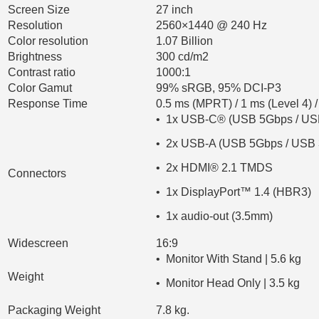
Screen Size
27 inch
Resolution
2560×1440 @ 240 Hz
Color resolution
1.07 Billion
Brightness
300 cd/m2
Contrast ratio
1000:1
Color Gamut
99% sRGB, 95% DCI-P3
Response Time
0.5 ms (MPRT) / 1 ms (Level 4) / 
• 1x USB-C® (USB 5Gbps / USB 
• 2x USB-A (USB 5Gbps / USB 
• 2x HDMI® 2.1 TMDS
Connectors
• 1x DisplayPort™ 1.4 (HBR3)
• 1x audio-out (3.5mm)
Widescreen
16:9
• Monitor With Stand | 5.6 kg
Weight
• Monitor Head Only | 3.5 kg
Packaging Weight
7.8 kg.