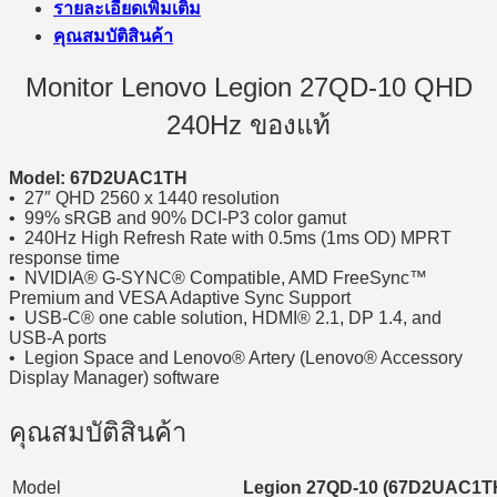
รายละเอียดเพิ่มเติม
คุณสมบัติสินค้า
Monitor Lenovo Legion 27QD-10 QHD
240Hz ของแท้
Model: 67D2UAC1TH
• 27″ QHD 2560 x 1440 resolution
• 99% sRGB and 90% DCI-P3 color gamut
• 240Hz High Refresh Rate with 0.5ms (1ms OD) MPRT
response time
• NVIDIA® G-SYNC® Compatible, AMD FreeSync™
Premium and VESA Adaptive Sync Support
• USB-C® one cable solution, HDMI® 2.1, DP 1.4, and
USB-A ports
• Legion Space and Lenovo® Artery (Lenovo® Accessory
Display Manager) software
คุณสมบัติสินค้า
Model
Legion 27QD-10 (67D2UAC1T