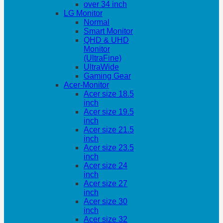
over 34 inch
LG Monitor
Normal
Smart Monitor
QHD & UHD
Monitor
(UltraFine)
UltraWide
Gaming Gear
Acer-Monitor
Acer size 18.5
inch
Acer size 19.5
inch
Acer size 21.5
inch
Acer size 23.5
inch
Acer size 24
inch
Acer size 27
inch
Acer size 30
inch
Acer size 32