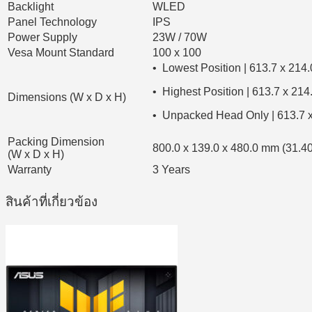
Backlight
WLED
Panel Technology
IPS
Power Supply
23W / 70W
Vesa Mount Standard
100 x 100
• Lowest Position | 613.7 x 214.
• Highest Position | 613.7 x 214
Dimensions (W x D x H)
• Unpacked Head Only | 613.7 x 
Packing Dimension
800.0 x 139.0 x 480.0 mm (31.40
(W x D x H)
Warranty
3 Years
สินค้าที่เกี่ยวข้อง