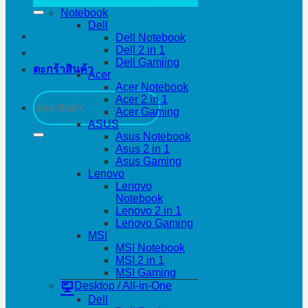
Notebook
Dell
Dell Notebook
Dell 2 in 1
Dell Gamiing
ตะกร้าสินค้า
Acer
Acer Notebook
ค้นหา:
Acer 2 in 1
Acer Gaming
ASUS
Asus Notebook
Asus 2 in 1
Asus Gaming
Lenovo
Lenovo
Notebook
Lenovo 2 in 1
Lenovo Gaming
MSI
MSI Notebook
MSI 2 in 1
MSI Gaming
Desktop / All-in-One
Dell