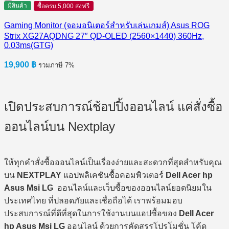
มีสินค้า
ซื้อครบ 5,000 ส่งฟรี
Gaming Monitor (จอมอนิเตอร์สำหรับเล่นเกมส์) Asus ROG
Strix XG27AQDNG 27″ QD-OLED (2560×1440) 360Hz,
0.03ms(GTG)
19,900
฿
รวมภาษี 7%
เปิดประสบการณ์ช้อปปิ้งออนไลน์ แค่สั่งซื้อ
ออนไลน์บน Nextplay
ให้ทุกคำสั่งซื้อออนไลน์เป็นเรื่องง่ายและสะดวกที่สุดสำหรับคุณ
บน
NEXTPLAY
แอปพลิเคชันซื้อคอมพิวเตอร์
Dell Acer hp
Asus Msi LG
ออนไลน์และเว็บซื้อของออนไลน์ยอดนิยมใน
ประเทศไทย ที่ปลอดภัยและเชื่อถือได้ เราพร้อมมอบ
ประสบการณ์ที่ดีที่สุดในการใช้งานบนแอปซื้อของ
Dell Acer
hp Asus Msi LG
ออนไลน์ ด้วยการคัดสรรโปรโมชั่น โค้ด