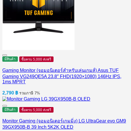
มีสินค้า
ซื้อครบ 5,000 ส่งฟรี
Gaming Monitor (จอมอนิเตอร์สำหรับเล่นเกมส์) Asus TUF
Gaming VG249QE5A 23.8″ FHD(1920×1080) 146Hz IPS,
1ms MPRT
2,790
฿
รวมภาษี 7%
มีสินค้า
ซื้อครบ 5,000 ส่งฟรี
Monitor Gaming (จอมอนิเตอร์เกมมิ่ง) LG UltraGear evo GM9
39GX950B-B 39 Inch 5K2K OLED