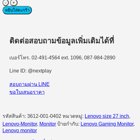
จำนวน
Monitor
หยิบใส่ตะกร้า
(จอ
มอนิเตอร์)
Lenovo
Legion
ติดต่อสอบถามข้อมูลเพิ่มเติมได้ที่
27QD-
10
(67D2UAC1TH)
เบอร์โทร. 02-491-4564 ext. 1096, 087-984-2890
27"
IPS
HDMI
Line ID: @nextplay
QHD
240Hz
สอบถามผ่าน LINE
AMD
ขอใบเสนอราคา
FreeSync
Premium
ชิ้น
รหัสสินค้า:
3612-001-0402
หมวดหมู่:
Lenovo size 27 inch
,
Lenovo-Monitor
,
Monitor
ป้ายกำกับ:
Lenovo Gaming Monitor
,
Lenovo monitor