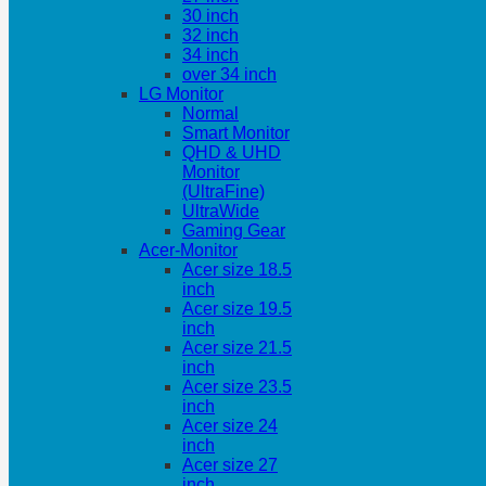
30 inch
32 inch
34 inch
over 34 inch
LG Monitor
Normal
Smart Monitor
QHD & UHD
Monitor
(UltraFine)
UltraWide
Gaming Gear
Acer-Monitor
Acer size 18.5
inch
Acer size 19.5
inch
Acer size 21.5
inch
Acer size 23.5
inch
Acer size 24
inch
Acer size 27
inch