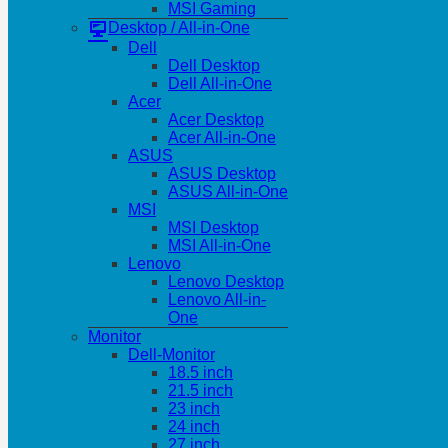
MSI Gaming
Desktop / All-in-One
Dell
Dell Desktop
Dell All-in-One
Acer
Acer Desktop
Acer All-in-One
ASUS
ASUS Desktop
ASUS All-in-One
MSI
MSI Desktop
MSI All-in-One
Lenovo
Lenovo Desktop
Lenovo All-in-
One
Monitor
Dell-Monitor
18.5 inch
21.5 inch
23 inch
24 inch
27 inch