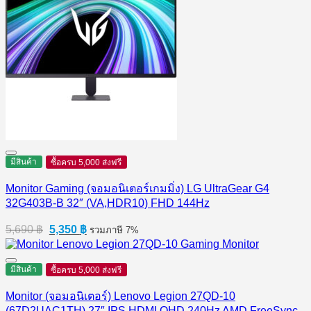
มีสินค้า
ซื้อครบ 5,000 ส่งฟรี
Monitor Gaming (จอมอนิเตอร์เกมมิ่ง) LG UltraGear G4
32G403B-B 32″ (VA,HDR10) FHD 144Hz
Original
Current
5,690
฿
5,350
฿
รวมภาษี 7%
price
price
was:
is:
5,690 ฿.
5,350 ฿.
มีสินค้า
ซื้อครบ 5,000 ส่งฟรี
Monitor (จอมอนิเตอร์) Lenovo Legion 27QD-10
(67D2UAC1TH) 27″ IPS HDMI QHD 240Hz AMD FreeSync