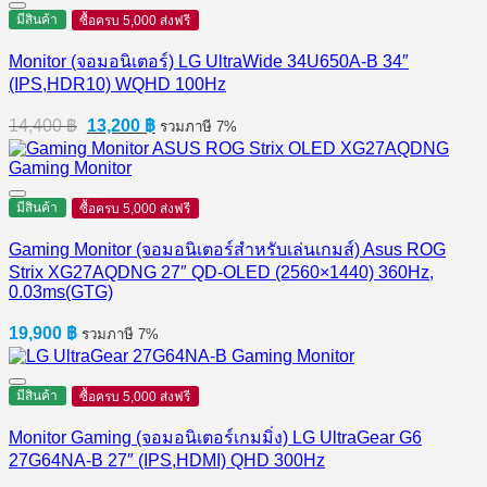
มีสินค้า
ซื้อครบ 5,000 ส่งฟรี
Monitor (จอมอนิเตอร์) LG UltraWide 34U650A-B 34″
(IPS,HDR10) WQHD 100Hz
Original
Current
14,400
฿
13,200
฿
รวมภาษี 7%
price
price
was:
is:
14,400 ฿.
13,200 ฿.
มีสินค้า
ซื้อครบ 5,000 ส่งฟรี
Gaming Monitor (จอมอนิเตอร์สำหรับเล่นเกมส์) Asus ROG
Strix XG27AQDNG 27″ QD-OLED (2560×1440) 360Hz,
0.03ms(GTG)
19,900
฿
รวมภาษี 7%
มีสินค้า
ซื้อครบ 5,000 ส่งฟรี
Monitor Gaming (จอมอนิเตอร์เกมมิ่ง) LG UltraGear G6
27G64NA-B 27″ (IPS,HDMI) QHD 300Hz