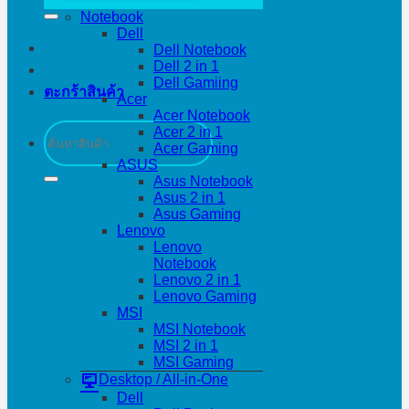
Notebook
Dell
Dell Notebook
Dell 2 in 1
Dell Gamiing
ตะกร้าสินค้า
Acer
Acer Notebook
ค้นหา:
Acer 2 in 1
Acer Gaming
ASUS
Asus Notebook
Asus 2 in 1
Asus Gaming
Lenovo
Lenovo
Notebook
Lenovo 2 in 1
Lenovo Gaming
MSI
MSI Notebook
MSI 2 in 1
MSI Gaming
Desktop / All-in-One
Dell