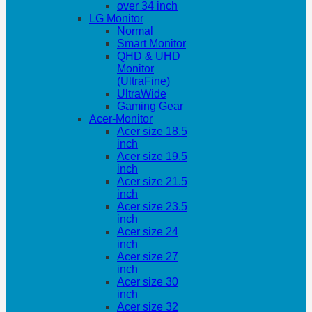
over 34 inch
LG Monitor
Normal
Smart Monitor
QHD & UHD
Monitor
(UltraFine)
UltraWide
Gaming Gear
Acer-Monitor
Acer size 18.5
inch
Acer size 19.5
inch
Acer size 21.5
inch
Acer size 23.5
inch
Acer size 24
inch
Acer size 27
inch
Acer size 30
inch
Acer size 32