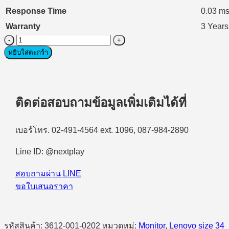
Response Time
0.03 m
Warranty
3 Years
จำนวน
Monitor
หยิบใส่ตะกร้า
(จอ
มอนิเตอร์)
Lenovo
Legion
ติดต่อสอบถามข้อมูลเพิ่มเติมได้ที่
Pro
34WD-
10
เบอร์โทร. 02-491-4564 ext. 1096, 087-984-2890
34inch
OLED
240Hz
Line ID: @nextplay
ชิ้น
สอบถามผ่าน LINE
ขอใบเสนอราคา
รหัสสินค้า:
3612-001-0202
หมวดหมู่:
Monitor
,
Lenovo size 34