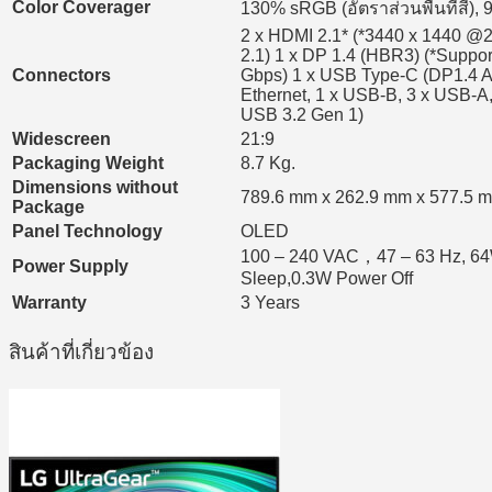
Color Coverager
130% sRGB (อัตราส่วนพื้นที่สี
2 x HDMI 2.1* (*3440 x 1440 @2
2.1) 1 x DP 1.4 (HBR3) (*Suppo
Connectors
Gbps) 1 x USB Type-C (DP1.4 A
Ethernet, 1 x USB-B, 3 x USB-A
USB 3.2 Gen 1)
Widescreen
21:9
Packaging Weight
8.7 Kg.
Dimensions without
789.6 mm x 262.9 mm x 577.5 mm
Package
Panel Technology
OLED
100 – 240 VAC，47 – 63 Hz, 6
Power Supply
Sleep,0.3W Power Off
Warranty
3 Years
สินค้าที่เกี่ยวข้อง