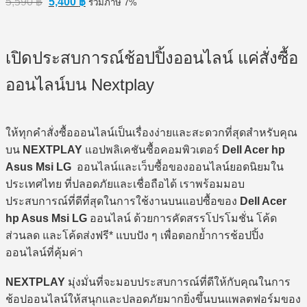
5,590
฿
5,400
฿
รวมภาษี 7%
price
price
was:
is:
5,590 ฿.
5,400 ฿.
เปิดประสบการณ์ช้อปปิ้งออนไลน์ แค่สั่งซื้อ
ออนไลน์บน Nextplay
ให้ทุกคำสั่งซื้อออนไลน์เป็นเรื่องง่ายและสะดวกที่สุดสำหรับคุณ
บน
NEXTPLAY
แอปพลิเคชันซื้อคอมพิวเตอร์
Dell Acer hp
Asus Msi LG
ออนไลน์และเว็บซื้อของออนไลน์ยอดนิยมใน
ประเทศไทย ที่ปลอดภัยและเชื่อถือได้ เราพร้อมมอบ
ประสบการณ์ที่ดีที่สุดในการใช้งานบนแอปซื้อของ
Dell Acer
hp Asus Msi LG
ออนไลน์ ด้วยการคัดสรรโปรโมชั่น โค้ด
ส่วนลด และโค้ดส่งฟรี* แบบปัง ๆ เพื่อตอกย้ำการช้อปปิ้ง
ออนไลน์ที่คุ้มค่า
NEXTPLAY
มุ่งมั่นที่จะมอบประสบการณ์ที่ดีให้กับคุณในการ
ช้อปออนไลน์ให้สนุกและปลอดภัยมากยิ่งขึ้นบนแพลตฟอร์มของ