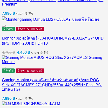
Premium
7,990
฿
รวมภาษี 7%
มีสินค้า
ซื้อครบ 5,000 ส่งฟรี
Monitor (จอมอนิเตอร์) DAHUA DHI-LM27-E331AY 27″ QHD
(IPS,HDMI) 200Hz HDR10
Original
Current
4,700
฿
4,450
฿
รวมภาษี 7%
price
price
was:
is:
4,700 ฿.
4,450 ฿.
มีสินค้า
ซื้อครบ 5,000 ส่งฟรี
Gaming Monitor (จอมอนิเตอร์สำหรับเล่นเกมส์) Asus ROG
Strix XG27ACMES 27″ QHD(2560×1440) 255Hz Fast IPS,
1ms(GTG)
7,990
฿
รวมภาษี 7%