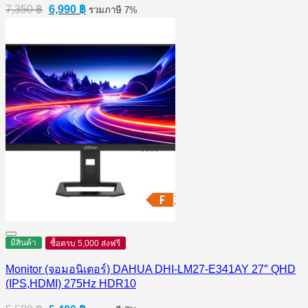
Original
Current
7,350
฿
6,990
฿
รวมภาษี 7%
price
price
was:
is:
7,350 ฿.
6,990 ฿.
มีสินค้า
ซื้อครบ 5,000 ส่งฟรี
Monitor (จอมอนิเตอร์) DAHUA DHI-LM27-E341AY 27″ QHD
(IPS,HDMI) 275Hz HDR10
Original
Current