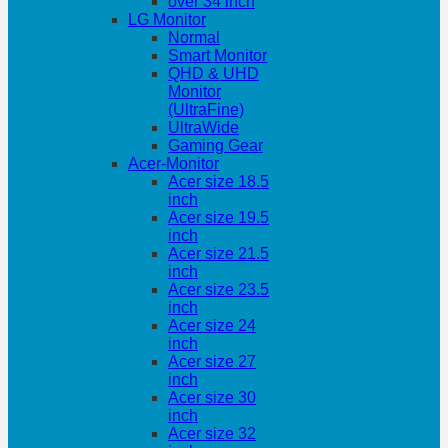
over 34 inch
LG Monitor
Normal
Smart Monitor
QHD & UHD
Monitor
(UltraFine)
UltraWide
Gaming Gear
Acer-Monitor
Acer size 18.5
inch
Acer size 19.5
inch
Acer size 21.5
inch
Acer size 23.5
inch
Acer size 24
inch
Acer size 27
inch
Acer size 30
inch
Acer size 32