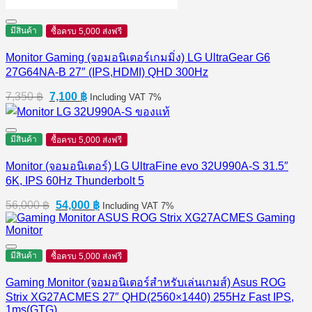
มีสินค้า
ซื้อครบ 5,000 ส่งฟรี
Monitor Gaming (จอมอนิเตอร์เกมมิ่ง) LG UltraGear G6
27G64NA-B 27″ (IPS,HDMI) QHD 300Hz
Original
Current
7,350
฿
7,100
฿
Including VAT 7%
price
price
was:
is:
7,350 ฿.
7,100 ฿.
มีสินค้า
ซื้อครบ 5,000 ส่งฟรี
Monitor (จอมอนิเตอร์) LG UltraFine evo 32U990A-S 31.5″
6K, IPS 60Hz Thunderbolt 5
Original
Current
56,000
฿
54,000
฿
Including VAT 7%
price
price
was:
is:
56,000 ฿.
54,000 ฿.
มีสินค้า
ซื้อครบ 5,000 ส่งฟรี
Gaming Monitor (จอมอนิเตอร์สำหรับเล่นเกมส์) Asus ROG
Strix XG27ACMES 27″ QHD(2560×1440) 255Hz Fast IPS,
1ms(GTG)