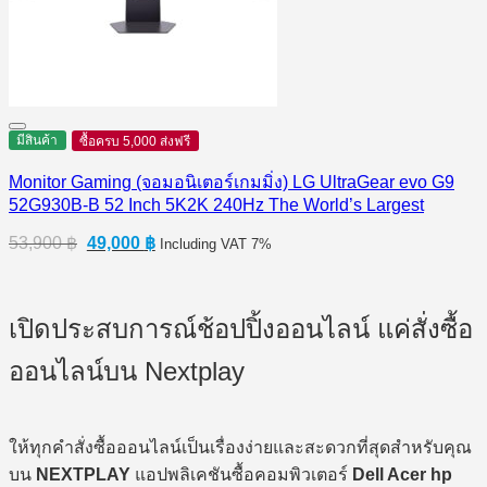
มีสินค้า
ซื้อครบ 5,000 ส่งฟรี
Monitor Gaming (จอมอนิเตอร์เกมมิ่ง) LG UltraGear evo G9
52G930B-B 52 Inch 5K2K 240Hz The World’s Largest
Original
Current
53,900
฿
49,000
฿
Including VAT 7%
price
price
was:
is:
53,900 ฿.
49,000 ฿.
เปิดประสบการณ์ช้อปปิ้งออนไลน์ แค่สั่งซื้อ
ออนไลน์บน Nextplay
ให้ทุกคำสั่งซื้อออนไลน์เป็นเรื่องง่ายและสะดวกที่สุดสำหรับคุณ
บน
NEXTPLAY
แอปพลิเคชันซื้อคอมพิวเตอร์
Dell Acer hp