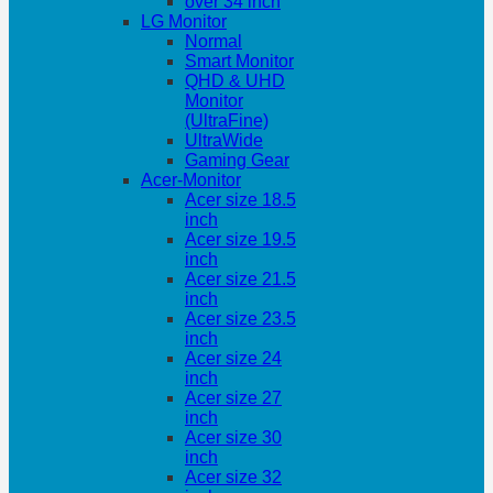
over 34 inch
LG Monitor
Normal
Smart Monitor
QHD & UHD
Monitor
(UltraFine)
UltraWide
Gaming Gear
Acer-Monitor
Acer size 18.5
inch
Acer size 19.5
inch
Acer size 21.5
inch
Acer size 23.5
inch
Acer size 24
inch
Acer size 27
inch
Acer size 30
inch
Acer size 32