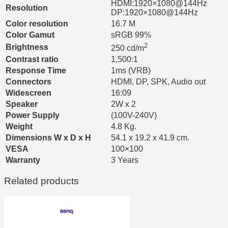
HDMI:1920×1080@144Hz
Resolution
DP:1920×1080@144Hz
Color resolution
16.7 M
Color Gamut
sRGB 99%
2
Brightness
250 cd/m
Contrast ratio
1,500:1
Response Time
1ms (VRB)
Connectors
HDMI, DP, SPK, Audio out
Widescreen
16:09
Speaker
2W x 2
Power Supply
(100V-240V)
Weight
4.8 Kg.
Dimensions W x D x H
54.1 x 19.2 x 41.9 cm.
VESA
100×100
Warranty
3 Years
Related products