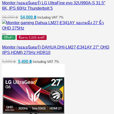
Monitor (จอมอนิเตอร์) LG UltraFine evo 32U990A-S 31.5″
6K, IPS 60Hz Thunderbolt 5
Original
Current
56,000
฿
54,000
฿
Including VAT 7%
price
price
was:
is:
56,000 ฿.
54,000 ฿.
มีสินค้า
ซื้อครบ 5,000 ส่งฟรี
Monitor (จอมอนิเตอร์) DAHUA DHI-LM27-E341AY 27″ QHD
(IPS,HDMI) 275Hz HDR10
Original
Current
5,590
฿
5,400
฿
Including VAT 7%
price
price
was:
is:
5,590 ฿.
5,400 ฿.