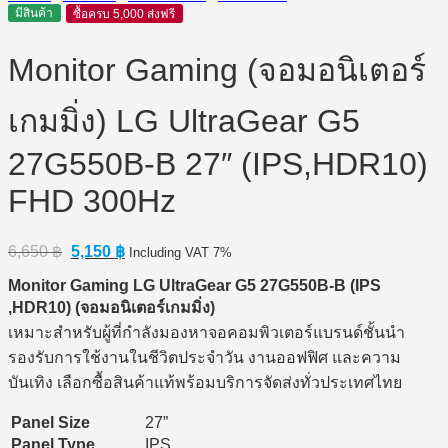
มีสินค้า
ซื้อครบ 5,000 ส่งฟรี
Monitor Gaming (จอมอนิเตอร์
เกมมิ่ง) LG UltraGear G5
27G550B-B 27″ (IPS,HDR10)
FHD 300Hz
Original
Current
6,650
฿
5,150
฿
Including VAT 7%
price
price
Monitor Gaming LG UltraGear G5 27G550B-B (IPS
was:
is:
6,650 ฿.
5,150 ฿.
,HDR10) (
จอมอนิเตอร์เกมมิ่ง)
เหมาะสำหรับผู้ที่กำลังมองหาจอคอมพิวเตอร์แบรนด์ชั้นนำ
รองรับการใช้งานในชีวิตประจำวัน งานออฟฟิศ และความ
บันเทิง เลือกซื้อสินค้าแท้พร้อมบริการจัดส่งทั่วประเทศไทย
Panel Size
27”
Panel Type
IPS