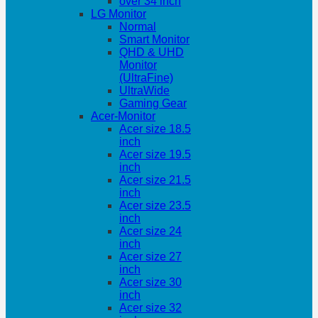
over 34 inch
LG Monitor
Normal
Smart Monitor
QHD & UHD
Monitor
(UltraFine)
UltraWide
Gaming Gear
Acer-Monitor
Acer size 18.5
inch
Acer size 19.5
inch
Acer size 21.5
inch
Acer size 23.5
inch
Acer size 24
inch
Acer size 27
inch
Acer size 30
inch
Acer size 32