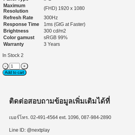
Maximum
(FHD) 1920 x 1080
Resolution
Refresh Rate
300Hz
Response Time
1ms (GtG at Faster)
Brightness
300 cd/m2
Color gamust
sRGB 99%
Warranty
3 Years
In Stock 2
Monitor
Gaming
Add to cart
(จอ
มอนิเตอร์
เกม
ติดต่อสอบถามข้อมูลเพิ่มเติมได้ที่
มิ่ง)
LG
UltraGear
G5
เบอร์โทร. 02-491-4564 ext. 1096, 087-984-2890
27G550B-
B
Line ID: @nextplay
27″