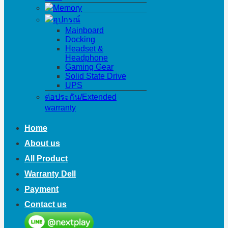
Memory
อุปกรณ์
Mainboard
Docking
Headset &
Headphone
Gaming Gear
Solid State Drive
UPS
ต่อประกัน/Extended
warranty
Home
About us
All Product
Warranty Dell
Payment
Contact us