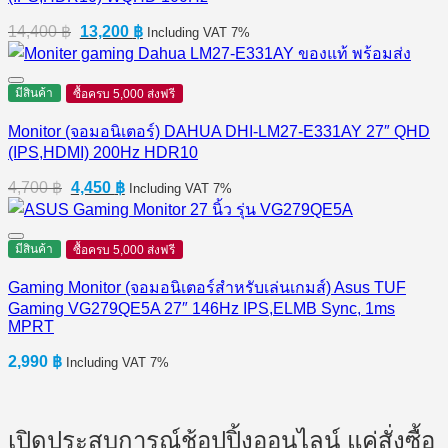
Original
Current
14,400
฿
13,200
฿
Including VAT 7%
price
price
was:
is:
14,400 ฿.
13,200 ฿.
มีสินค้า
ซื้อครบ 5,000 ส่งฟรี
Monitor (จอมอนิเตอร์) DAHUA DHI-LM27-E331AY 27″ QHD
(IPS,HDMI) 200Hz HDR10
Original
Current
4,700
฿
4,450
฿
Including VAT 7%
price
price
was:
is:
4,700 ฿.
4,450 ฿.
มีสินค้า
ซื้อครบ 5,000 ส่งฟรี
Gaming Monitor (จอมอนิเตอร์สำหรับเล่นเกมส์) Asus TUF
Gaming VG279QE5A 27″ 146Hz IPS,ELMB Sync, 1ms
MPRT
2,990
฿
Including VAT 7%
เปิดประสบการณ์ช้อปปิ้งออนไลน์ แค่สั่งซื้อ