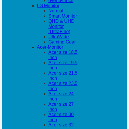
over 34 inch
LG Monitor
Normal
Smart Monitor
QHD & UHD
Monitor
(UltraFine)
UltraWide
Gaming Gear
Acer-Monitor
Acer size 18.5
inch
Acer size 19.5
inch
Acer size 21.5
inch
Acer size 23.5
inch
Acer size 24
inch
Acer size 27
inch
Acer size 30
inch
Acer size 32