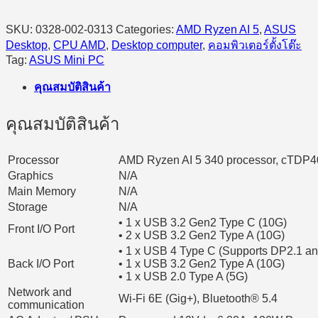
SKU:
0328-002-0313
Categories:
AMD Ryzen AI 5
,
ASUS
Desktop
,
CPU AMD
,
Desktop computer
,
คอมพิวเตอร์ตั้งโต๊ะ
Tag:
ASUS Mini PC
คุณสมบัติสินค้า
คุณสมบัติสินค้า
Processor
AMD Ryzen AI 5 340 processor, cTDP
Graphics
N/A
Main Memory
N/A
Storage
N/A
• 1 x USB 3.2 Gen2 Type C (10G)
Front I/O Port
• 2 x USB 3.2 Gen2 Type A (10G)
• 1 x USB 4 Type C (Supports DP2.1 a
Back I/O Port
• 1 x USB 3.2 Gen2 Type A (10G)
• 1 x USB 2.0 Type A (5G)
Network and
Wi-Fi 6E (Gig+), Bluetooth® 5.4
communication