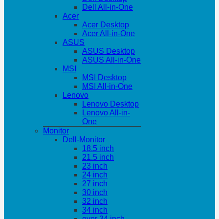
Dell All-in-One
Acer
Acer Desktop
Acer All-in-One
ASUS
ASUS Desktop
ASUS All-in-One
MSI
MSI Desktop
MSI All-in-One
Lenovo
Lenovo Desktop
Lenovo All-in-
One
Monitor
Dell-Monitor
18.5 inch
21.5 inch
23 inch
24 inch
27 inch
30 inch
32 inch
34 inch
over 34 inch