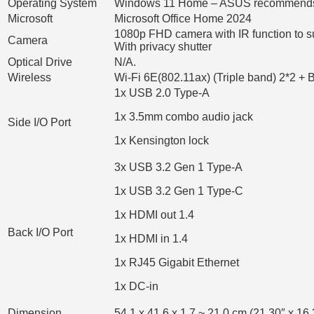
Operating System
Windows 11 Home – ASUS recommends 
Microsoft
Microsoft Office Home 2024
1080p FHD camera with IR function to 
Camera
With privacy shutter
Optical Drive
N/A.
Wireless
Wi-Fi 6E(802.11ax) (Triple band) 2*2 + 
1x USB 2.0 Type-A
1x 3.5mm combo audio jack
Side I/O Port
1x Kensington lock
3x USB 3.2 Gen 1 Type-A
1x USB 3.2 Gen 1 Type-C
1x HDMI out 1.4
Back I/O Port
1x HDMI in 1.4
1x RJ45 Gigabit Ethernet
1x DC-in
Dimension
54.1 x 41.6 x 1.7 ~ 21.0 cm (21.30″ x 16.