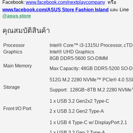
Facebook:
www.facebook.com/nextplaycompany
หรือ
www.facebook.com/ASUS Store Fashion Island
และ Line
@asus.store
คุณสมบัติสินค้า
Processor
Intel® Core™ i3-1315U Processor, c
Graphics
Intel® UHD Graphics
8GB DDR5-5600 SO-DIMM
Main Memory
Max Capacity: 48GB DDR5-5200 SO-D
512G M.2 2280 NVMe™ PCIe® 4.0 SS
Storage
Support: 128GB~8TB M.2 2280 NVMe
1 x USB 3.2 Gen2x2 Type-C
Front I/O Port
2 x USB 3.2 Gen2 Type-A
1 x USB 4 Type-C w/ DisplayPort 2.1
1 x USB 3.2 Gen 2 Type-A