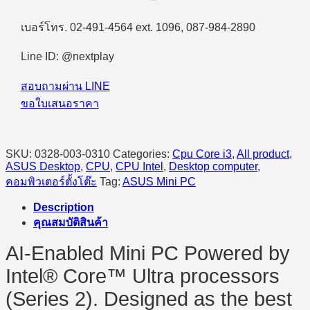
PC
NUC
เบอร์โทร. 02-491-4564 ext. 1096, 087-984-2890
15
PRO
Line ID: @nextplay
BNUC15CRLI3053A1
i3-
1315U/8GB/512GB
สอบถามผ่าน LINE
SSD/Intel
ขอใบเสนอราคา
UHD/Windows
11
quantity
SKU:
0328-003-0310
Categories:
Cpu Core i3
,
All product
,
ASUS Desktop
,
CPU
,
CPU Intel
,
Desktop computer
,
คอมพิวเตอร์ตั้งโต๊ะ
Tag:
ASUS Mini PC
Description
คุณสมบัติสินค้า
AI-Enabled Mini PC Powered by
Intel® Core™ Ultra processors
(Series 2). Designed as the best