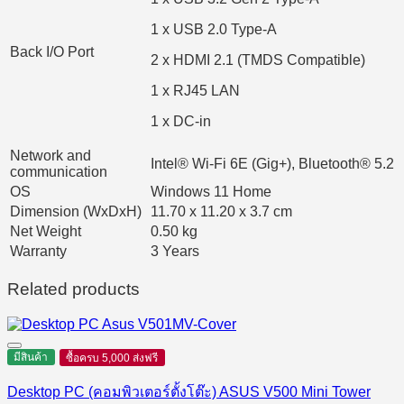
1 x USB 2.0 Type-A
Back I/O Port
2 x HDMI 2.1 (TMDS Compatible)
1 x RJ45 LAN
1 x DC-in
Network and
Intel® Wi-Fi 6E (Gig+), Bluetooth® 5.2
communication
OS
Windows 11 Home
Dimension (WxDxH)
11.70 x 11.20 x 3.7 cm
Net Weight
0.50 kg
Warranty
3 Years
Related products
มีสินค้า
ซื้อครบ 5,000 ส่งฟรี
Desktop PC (คอมพิวเตอร์ตั้งโต๊ะ) ASUS V500 Mini Tower