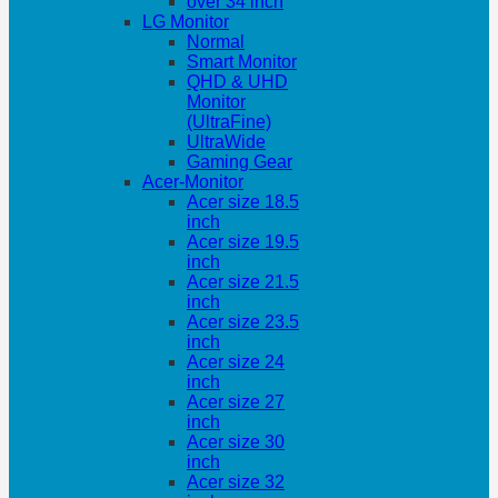
over 34 inch
LG Monitor
Normal
Smart Monitor
QHD & UHD
Monitor
(UltraFine)
UltraWide
Gaming Gear
Acer-Monitor
Acer size 18.5
inch
Acer size 19.5
inch
Acer size 21.5
inch
Acer size 23.5
inch
Acer size 24
inch
Acer size 27
inch
Acer size 30
inch
Acer size 32