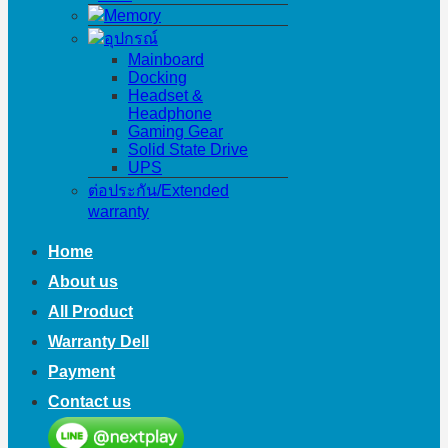
Memory
อุปกรณ์
Mainboard
Docking
Headset &
Headphone
Gaming Gear
Solid State Drive
UPS
ต่อประกัน/Extended
warranty
Home
About us
All Product
Warranty Dell
Payment
Contact us