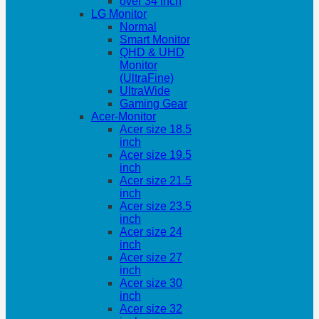
over 34 inch
LG Monitor
Normal
Smart Monitor
QHD & UHD
Monitor
(UltraFine)
UltraWide
Gaming Gear
Acer-Monitor
Acer size 18.5
inch
Acer size 19.5
inch
Acer size 21.5
inch
Acer size 23.5
inch
Acer size 24
inch
Acer size 27
inch
Acer size 30
inch
Acer size 32