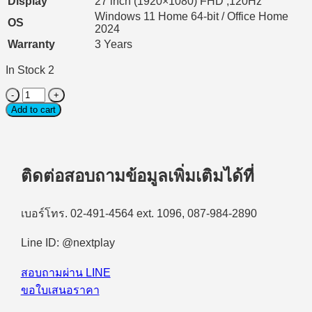
Display
27 inch (1920×1080) FHD ,120Hz
Windows 11 Home 64-bit / Office Home
OS
2024
Warranty
3 Years
In Stock 2
Desktop
All-
Add to cart
in-
One
(คอมพิวเตอร์
ออ
ติดต่อสอบถามข้อมูลเพิ่มเติมได้ที่
ล
อิน
เบอร์โทร. 02-491-4564 ext. 1096, 087-984-2890
วัน)
Acer
Aspire
Line ID: @nextplay
C27B-
CU72516G0T27Mi/T003
สอบถามผ่าน LINE
Intel
ขอใบเสนอราคา
Ultra
7