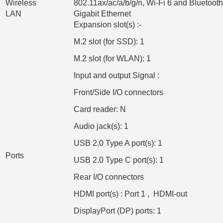
Wireless
802.11ax/ac/a/b/g/n, Wi-Fi 6 and Bluetoot
LAN
Gigabit Ethernet
Expansion slot(s) :-
M.2 slot (for SSD): 1
M.2 slot (for WLAN): 1
Input and output Signal :
Front/Side I/O connectors
Card reader: N
Audio jack(s): 1
USB 2.0 Type A port(s): 1
Ports
USB 2.0 Type C port(s): 1
Rear I/O connectors
HDMI port(s) : Port 1 , HDMI-out
DisplayPort (DP) ports: 1