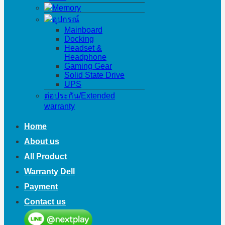
Memory
อุปกรณ์
Mainboard
Docking
Headset &
Headphone
Gaming Gear
Solid State Drive
UPS
ต่อประกัน/Extended
warranty
Home
About us
All Product
Warranty Dell
Payment
Contact us