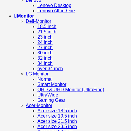
Lenovo
Lenovo Desktop
Lenovo All-in-One
Monitor
Dell-Monitor
18.5 inch
21.5 inch
23 inch
24 inch
27 inch
30 inch
32 inch
34 inch
over 34 inch
LG Monitor
Normal
Smart Monitor
QHD & UHD Monitor (UltraFine)
UltraWide
Gaming Gear
Acer-Monitor
Acer size 18.5 inch
Acer size 19.5 inch
Acer size 21.5 inch
Acer size 23.5 inch