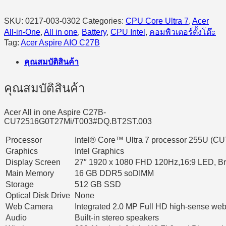
255U/16GB/512GB
SSD/27.0″/Intel/Windows
SKU:
0217-003-0302
Categories:
CPU Core Ultra 7
,
Acer
11
Home
All-in-One
,
All in one
,
Battery
,
CPU Intel
,
คอมพิวเตอร์ตั้งโต๊ะ
quantity
Tag:
Acer Aspire AIO C27B
คุณสมบัติสินค้า
คุณสมบัติสินค้า
Acer All in one Aspire C27B-
CU72516G0T27Mi/T003#DQ.BT2ST.003
Processor
Intel® Core™ Ultra 7 processor 255U (CU7
Graphics
Intel Graphics
Display Screen
27″ 1920 x 1080 FHD 120Hz,16:9 LED, Bri
Main Memory
16 GB DDR5 soDIMM
Storage
512 GB SSD
Optical Disk Drive
None
Web Camera
Integrated 2.0 MP Full HD high-sense we
Audio
Built-in stereo speakers