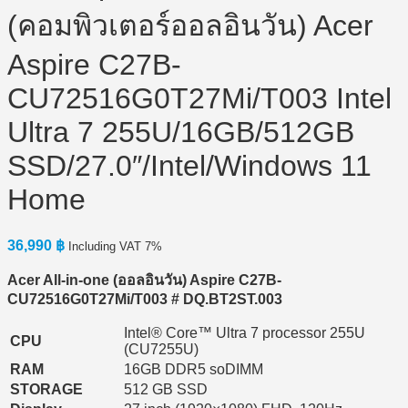
(คอมพิวเตอร์ออลอินวัน) Acer
Aspire C27B-
CU72516G0T27Mi/T003 Intel
Ultra 7 255U/16GB/512GB
SSD/27.0″/Intel/Windows 11
Home
36,990
฿
Including VAT 7%
Acer All-in-one (ออลอินวัน) Aspire C27B-
CU72516G0T27Mi/T003 # DQ.BT2ST.003
Intel® Core™ Ultra 7 processor 255U
CPU
(CU7255U)
RAM
16GB DDR5 soDIMM
STORAGE
512 GB SSD