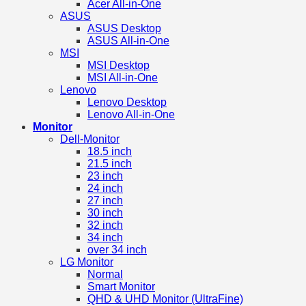
Acer All-in-One
ASUS
ASUS Desktop
ASUS All-in-One
MSI
MSI Desktop
MSI All-in-One
Lenovo
Lenovo Desktop
Lenovo All-in-One
Monitor
Dell-Monitor
18.5 inch
21.5 inch
23 inch
24 inch
27 inch
30 inch
32 inch
34 inch
over 34 inch
LG Monitor
Normal
Smart Monitor
QHD & UHD Monitor (UltraFine)