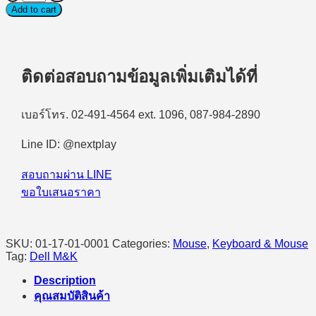
Mouse
Add to cart
(เมาส์
แบบ
มี
ติดต่อสอบถามข้อมูลเพิ่มเติมได้ที่
สาย)
Dell
Optical
Wired
เบอร์โทร. 02-491-4564 ext. 1096, 087-984-2890
Mouse
MS116
Line ID: @nextplay
-
Black
สอบถามผ่าน LINE
quantity
ขอใบเสนอราคา
SKU:
01-17-01-0001
Categories:
Mouse
,
Keyboard & Mouse
Tag:
Dell M&K
Description
คุณสมบัติสินค้า