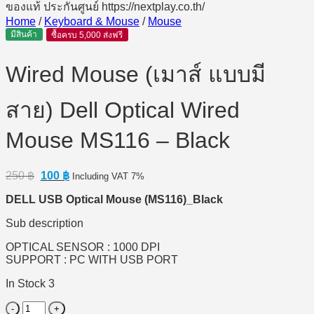
Home
/
Keyboard & Mouse
/
Mouse
มีสินค้า
ซื้อครบ 5,000 ส่งฟรี
Wired Mouse (เมาส์ แบบมี
สาย) Dell Optical Wired
Mouse MS116 – Black
Original
Current
250
฿
100
฿
Including VAT 7%
price
price
DELL USB Optical Mouse (MS116)_Black
was:
is:
250 ฿.
100 ฿.
Sub description
OPTICAL SENSOR : 1000 DPI
SUPPORT : PC WITH USB PORT
In Stock 3
Wired