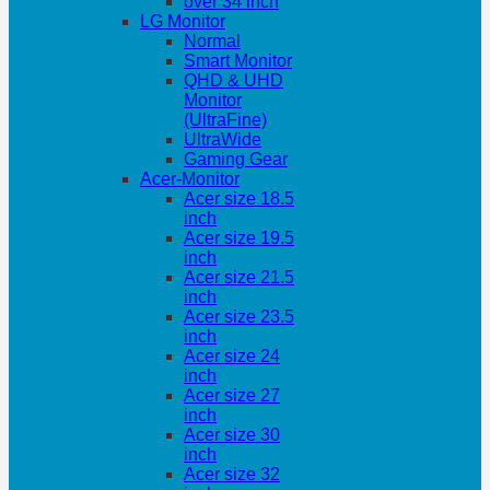
over 34 inch
LG Monitor
Normal
Smart Monitor
QHD & UHD
Monitor
(UltraFine)
UltraWide
Gaming Gear
Acer-Monitor
Acer size 18.5
inch
Acer size 19.5
inch
Acer size 21.5
inch
Acer size 23.5
inch
Acer size 24
inch
Acer size 27
inch
Acer size 30
inch
Acer size 32