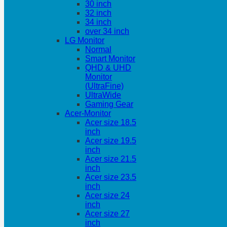
30 inch
32 inch
34 inch
over 34 inch
LG Monitor
Normal
Smart Monitor
QHD & UHD
Monitor
(UltraFine)
UltraWide
Gaming Gear
Acer-Monitor
Acer size 18.5
inch
Acer size 19.5
inch
Acer size 21.5
inch
Acer size 23.5
inch
Acer size 24
inch
Acer size 27
inch