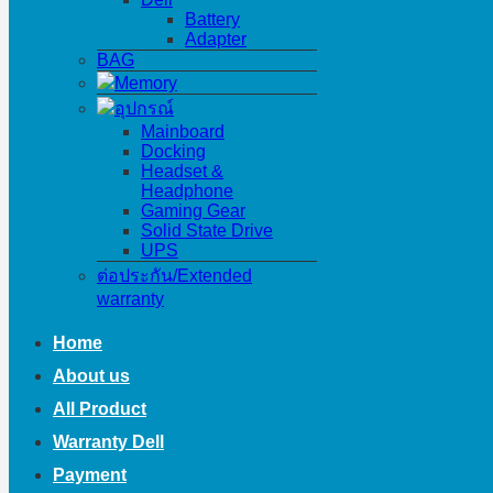
Battery
Adapter
BAG
Memory
อุปกรณ์
Mainboard
Docking
Headset &
Headphone
Gaming Gear
Solid State Drive
UPS
ต่อประกัน/Extended
warranty
Home
About us
All Product
Warranty Dell
Payment