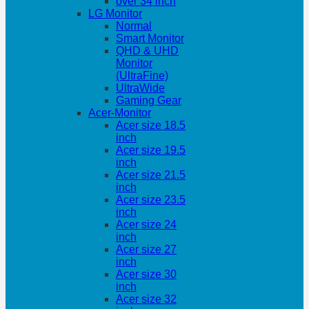
over 34 inch
LG Monitor
Normal
Smart Monitor
QHD & UHD
Monitor
(UltraFine)
UltraWide
Gaming Gear
Acer-Monitor
Acer size 18.5
inch
Acer size 19.5
inch
Acer size 21.5
inch
Acer size 23.5
inch
Acer size 24
inch
Acer size 27
inch
Acer size 30
inch
Acer size 32