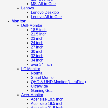
MSI All-in-One
Lenovo
Lenovo Desktop
Lenovo All-in-One
Monitor
Dell-Monitor
18.5 inch
21.5 inch
23 inch
24 inch
27 inch
30 inch
32 inch
34 inch
over 34 inch
LG Monitor
Normal
Smart Monitor
QHD & UHD Monitor (UltraFine)
UltraWide
Gaming Gear
Acer-Monitor
Acer size 18.5 inch
Acer size 19.5 inch
Acer size 21.5 inch