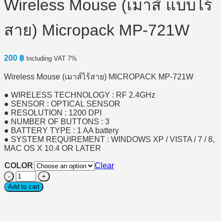
Wireless Mouse (เมาส์ แบบไร้
สาย) Micropack MP-721W
200
฿
Including VAT 7%
Wireless Mouse (เมาส์ไร้สาย) MICROPACK MP-721W
● WIRELESS TECHNOLOGY : RF 2.4GHz
● SENSOR : OPTICAL SENSOR
● RESOLUTION : 1200 DPI
● NUMBER OF BUTTONS : 3
● BATTERY TYPE : 1 AA battery
● SYSTEM REQUIREMENT : WINDOWS XP / VISTA / 7 / 8,
MAC OS X 10.4 OR LATER
COLOR
Clear
Wireless
Mouse
Add to cart
(เมาส์
แบบ
ไร้