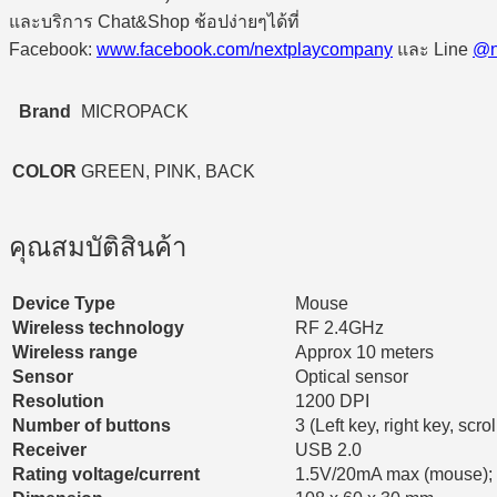
และบริการ Chat&Shop ช้อปง่ายๆได้ที่
Facebook:
www.facebook.com/nextplaycompany
และ Line
@n
Brand
MICROPACK
COLOR
GREEN, PINK, BACK
คุณสมบัติสินค้า
Device Type
Mouse
Wireless technology
RF 2.4GHz
Wireless range
Approx 10 meters
Sensor
Optical sensor
Resolution
1200 DPI
Number of buttons
3 (Left key, right key, scrol
Receiver
USB 2.0
Rating voltage/current
1.5V/20mA max (mouse);