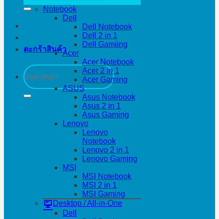
Notebook
Dell
Dell Notebook
Dell 2 in 1
Dell Gamiing
ตะกร้าสินค้า
Acer
Acer Notebook
ค้นหา:
Acer 2 in 1
Acer Gaming
ASUS
Asus Notebook
Asus 2 in 1
Asus Gaming
Lenovo
Lenovo
Notebook
Lenovo 2 in 1
Lenovo Gaming
MSI
MSI Notebook
MSI 2 in 1
MSI Gaming
Desktop / All-in-One
Dell