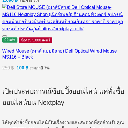
1,690
฿
รวมภาษี 7%
มีสินค้า
ซื้อครบ 5,000 ส่งฟรี
Wired Mouse (เมาส์ แบบมีสาย) Dell Optical Wired Mouse
MS116 – Black
Original
Current
250
฿
100
฿
รวมภาษี 7%
price
price
was:
is:
250 ฿.
100 ฿.
เปิดประสบการณ์ช้อปปิ้งออนไลน์ แค่สั่งซื้อ
ออนไลน์บน Nextplay
ให้ทุกคำสั่งซื้อออนไลน์เป็นเรื่องง่ายและสะดวกที่สุดสำหรับคุณ