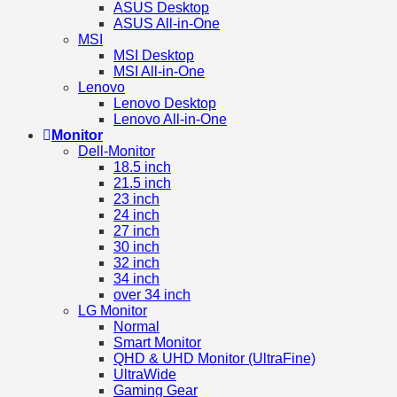
ASUS Desktop
ASUS All-in-One
MSI
MSI Desktop
MSI All-in-One
Lenovo
Lenovo Desktop
Lenovo All-in-One
Monitor
Dell-Monitor
18.5 inch
21.5 inch
23 inch
24 inch
27 inch
30 inch
32 inch
34 inch
over 34 inch
LG Monitor
Normal
Smart Monitor
QHD & UHD Monitor (UltraFine)
UltraWide
Gaming Gear