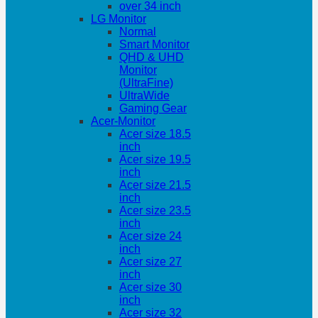
over 34 inch
LG Monitor
Normal
Smart Monitor
QHD & UHD
Monitor
(UltraFine)
UltraWide
Gaming Gear
Acer-Monitor
Acer size 18.5
inch
Acer size 19.5
inch
Acer size 21.5
inch
Acer size 23.5
inch
Acer size 24
inch
Acer size 27
inch
Acer size 30
inch
Acer size 32