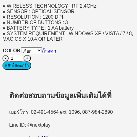
● WIRELESS TECHNOLOGY : RF 2.4GHz
● SENSOR : OPTICAL SENSOR
● RESOLUTION : 1200 DPI
● NUMBER OF BUTTONS : 3
● BATTERY TYPE : 1 AA battery
● SYSTEM REQUIREMENT : WINDOWS XP / VISTA / 7 / 8,
MAC OS X 10.4 OR LATER
COLOR
ล้างค่า
จำนวน
Wireless
หยิบใส่ตะกร้า
Mouse
(เมาส์
แบบ
ไร้
ติดต่อสอบถามข้อมูลเพิ่มเติมได้ที่
สาย)
Micropack
เบอร์โทร. 02-491-4564 ext. 1096, 087-984-2890
MP-
721W
ชิ้น
Line ID: @nextplay