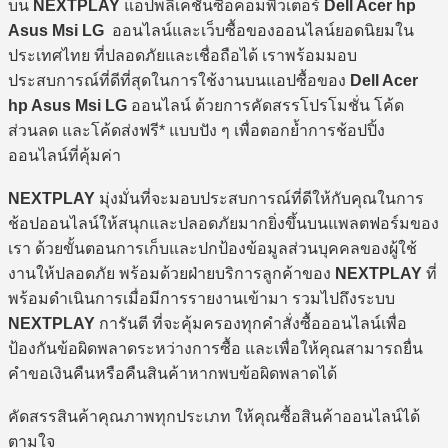
บน
NEXTPLAY
แอปพลิเคชันซื้อคอมพิวเตอร์
Dell Acer hp
Asus Msi LG
ออนไลน์และเว็บซื้อของออนไลน์ยอดนิยมใน
ประเทศไทย ที่ปลอดภัยและเชื่อถือได้ เราพร้อมมอบ
ประสบการณ์ที่ดีที่สุดในการใช้งานบนแอปซื้อของ
Dell Acer
hp Asus Msi LG
ออนไลน์ ด้วยการคัดสรรโปรโมชั่น โค้ด
ส่วนลด และโค้ดส่งฟรี* แบบปัง ๆ เพื่อตอกย้ำการช้อปปิ้ง
ออนไลน์ที่คุ้มค่า
NEXTPLAY
มุ่งมั่นที่จะมอบประสบการณ์ที่ดีให้กับคุณในการ
ช้อปออนไลน์ให้สนุกและปลอดภัยมากยิ่งขึ้นบนแพลตฟอร์มของ
เรา ด้วยขั้นตอนการเก็บและปกป้องข้อมูลส่วนบุคคลของผู้ใช้
งานให้ปลอดภัย พร้อมด้วยฝ่ายบริการลูกค้าของ
NEXTPLAY
ที่
พร้อมดำเนินการเมื่อมีการรายงานเข้ามา รวมไปถึงระบบ
NEXTPLAY
การันตี ที่จะคุ้มครองทุกคำสั่งซื้อออนไลน์เพื่อ
ป้องกันข้อผิดพลาดระหว่างการซื้อ และเพื่อให้คุณสามารถยื่น
คำขอเงินคืนหรือคืนสินค้าหากพบข้อผิดพลาดได้
คัดสรรสินค้าคุณภาพทุกประเภท ให้คุณซื้อสินค้าออนไลน์ได้
ตามใจ