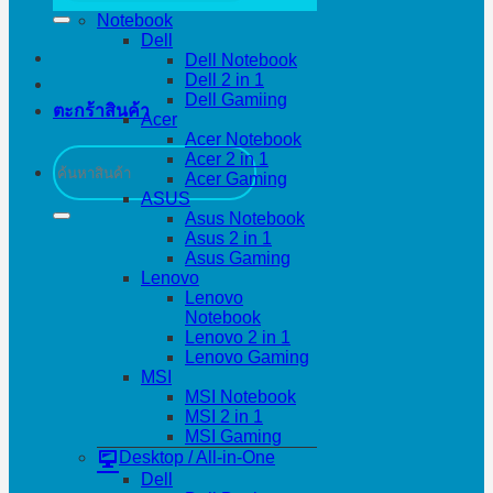
Notebook
Dell
Dell Notebook
Dell 2 in 1
Dell Gamiing
ตะกร้าสินค้า
Acer
Acer Notebook
ค้นหา:
Acer 2 in 1
Acer Gaming
ASUS
Asus Notebook
Asus 2 in 1
Asus Gaming
Lenovo
Lenovo
Notebook
Lenovo 2 in 1
Lenovo Gaming
MSI
MSI Notebook
MSI 2 in 1
MSI Gaming
Desktop / All-in-One
Dell