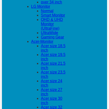
over 34 inch
LG Monitor
Normal
Smart Monitor
QHD & UHD
Monitor
(UltraFine)
UltraWide
Gaming Gear
Acer-Monitor
Acer size 18.5
inch
Acer size 19.5
inch
Acer size 21.5
inch
Acer size 23.5
inch
Acer size 24
inch
Acer size 27
inch
Acer size 30
inch
Acer size 32