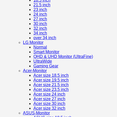
18.5 inch
21.5 inch
23 inch
24 inch
27 inch
30 inch
32 inch
34 inch
over 34 inch
LG Monitor
Normal
Smart Monitor
QHD & UHD Monitor (UltraFine)
UltraWide
Gaming Gear
Acer-Monitor
Acer size 18.5 inch
Acer size 19.5 inch
Acer size 21.5 inch
Acer size 23.5 inch
Acer size 24 inch
Acer size 27 inch
Acer size 30 inch
Acer size 32 inch
ASUS-Monitor