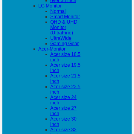
over 34 inch
LG Monitor
Normal
Smart Monitor
QHD & UHD
Monitor
(UltraFine)
UltraWide
Gaming Gear
Acer-Monitor
Acer size 18.5
inch
Acer size 19.5
inch
Acer size 21.5
inch
Acer size 23.5
inch
Acer size 24
inch
Acer size 27
inch
Acer size 30
inch
Acer size 32