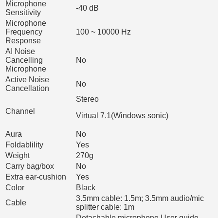
Microphone
-40 dB
Sensitivity
Microphone
Frequency
100 ~ 10000 Hz
Response
AI Noise
Cancelling
No
Microphone
Active Noise
No
Cancellation
Stereo
Channel
Virtual 7.1(Windows sonic)
Aura
No
Foldablility
Yes
Weight
270g
Carry bag/box
No
Extra ear-cushion
Yes
Color
Black
3.5mm cable: 1.5m; 3.5mm audio/mic
Cable
splitter cable: 1m
Detachable microphone User guide