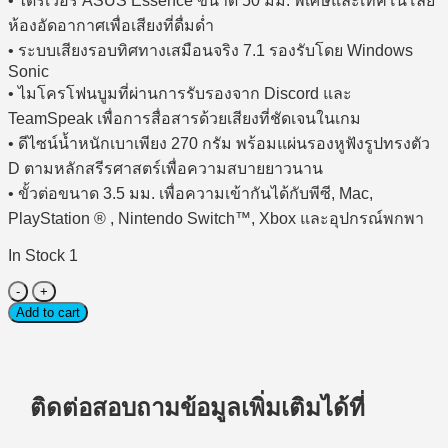
• ไดรเวอร์ ASUS Essence ขนาด 50 มม. พิเศษและเทคโนโลยี
ห้องอัดอากาศเพื่อเสียงที่ดื่มด่ำ
• ระบบเสียงรอบทิศทางเสมือนจริง 7.1 รองรับโดย Windows
Sonic
• ไมโครโฟนบูมที่ผ่านการรับรองจาก Discord และ
TeamSpeak เพื่อการสื่อสารด้วยเสียงที่ชัดเจนในเกม
• ดีไซน์น้ำหนักเบาเพียง 270 กรัม พร้อมแผ่นรองหูฟังรูปทรงตัว
D ตามหลักสรีรศาสตร์เพื่อความสบายยาวนาน
• ขั้วต่อขนาด 3.5 มม. เพื่อความเข้ากันได้กับพีซี, Mac,
PlayStation ® , Nintendo Switch™, Xbox และอุปกรณ์พกพา
In Stock 1
Wired
Gaming
Add to cart
Headset
(หู
ฟัง
สำหรับ
ติดต่อสอบถามข้อมูลเพิ่มเติมได้ที่
เล่น
เกมส์