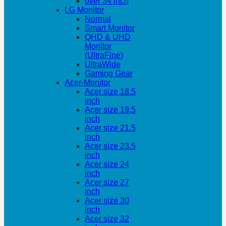
over 34 inch
LG Monitor
Normal
Smart Monitor
QHD & UHD
Monitor
(UltraFine)
UltraWide
Gaming Gear
Acer-Monitor
Acer size 18.5
inch
Acer size 19.5
inch
Acer size 21.5
inch
Acer size 23.5
inch
Acer size 24
inch
Acer size 27
inch
Acer size 30
inch
Acer size 32