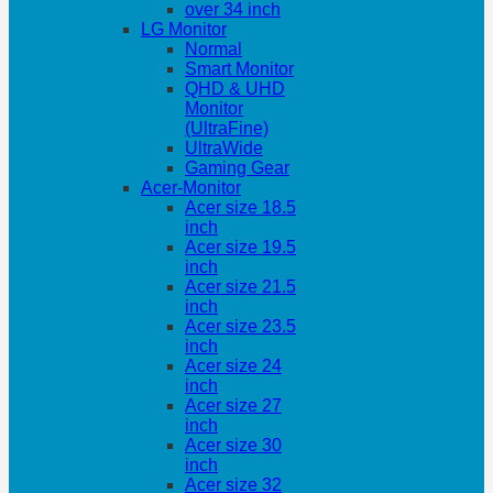
over 34 inch
LG Monitor
Normal
Smart Monitor
QHD & UHD
Monitor
(UltraFine)
UltraWide
Gaming Gear
Acer-Monitor
Acer size 18.5
inch
Acer size 19.5
inch
Acer size 21.5
inch
Acer size 23.5
inch
Acer size 24
inch
Acer size 27
inch
Acer size 30
inch
Acer size 32