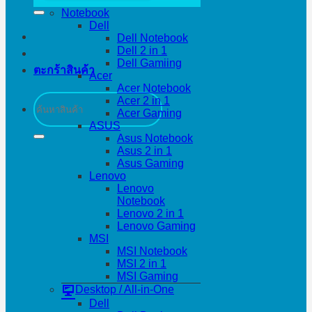
Notebook
Dell
Dell Notebook
Dell 2 in 1
Dell Gamiing
ตะกร้าสินค้า
Acer
Acer Notebook
ค้นหา:
Acer 2 in 1
Acer Gaming
ASUS
Asus Notebook
Asus 2 in 1
Asus Gaming
Lenovo
Lenovo
Notebook
Lenovo 2 in 1
Lenovo Gaming
MSI
MSI Notebook
MSI 2 in 1
MSI Gaming
Desktop / All-in-One
Dell