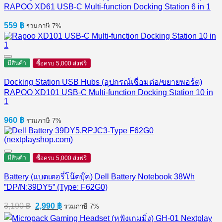
559
฿
รวมภาษี 7%
มีสินค้า
ซื้อครบ 5,000 ส่งฟรี
Docking Station USB Hubs (อุปกรณ์เชื่อมต่อ/ขยายพอร์ต)
RAPOO XD101 USB-C Multi-function Docking Station 10 in
1
960
฿
รวมภาษี 7%
มีสินค้า
ซื้อครบ 5,000 ส่งฟรี
Battery (แบตเตอรี่โน๊ตบุ๊ค) Dell Battery Notebook 38Wh
”DP/N:39DY5” (Type: F62G0)
Original
Current
3,190
฿
2,990
฿
รวมภาษี 7%
price
price
was:
is: