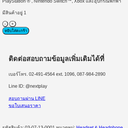
PlayStation ® , Nintendo Switch™, Xbox และอุปกรณ์พกพา
มีสินค้าอยู่ 1
จำนวน
Wired
หยิบใส่ตะกร้า
Gaming
Headset
(หู
ฟัง
ติดต่อสอบถามข้อมูลเพิ่มเติมได้ที่
สำหรับ
เล่น
เบอร์โทร. 02-491-4564 ext. 1096, 087-984-2890
เกมส์
แบบ
Line ID: @nextplay
ไร้
สาย)
สอบถามผ่าน LINE
Asus
ขอใบเสนอราคา
ROG
Delta
S
Core
รหัสสินค้า:
03-07-13-0001
หมวดหมู่:
Headset & Headphone
,