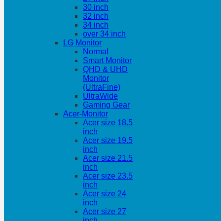
30 inch
32 inch
34 inch
over 34 inch
LG Monitor
Normal
Smart Monitor
QHD & UHD
Monitor
(UltraFine)
UltraWide
Gaming Gear
Acer-Monitor
Acer size 18.5
inch
Acer size 19.5
inch
Acer size 21.5
inch
Acer size 23.5
inch
Acer size 24
inch
Acer size 27
inch