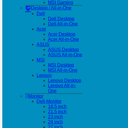
MSI Gaming
Desktop / All-in-One
Dell
Dell Desktop
Dell All-in-One
Acer
Acer Desktop
Acer All-in-One
ASUS
ASUS Desktop
ASUS All-in-One
MSI
MSI Desktop
MSI All-in-One
Lenovo
Lenovo Desktop
Lenovo All-in-
One
Monitor
Dell-Monitor
18.5 inch
21.5 inch
23 inch
24 inch
27 inch