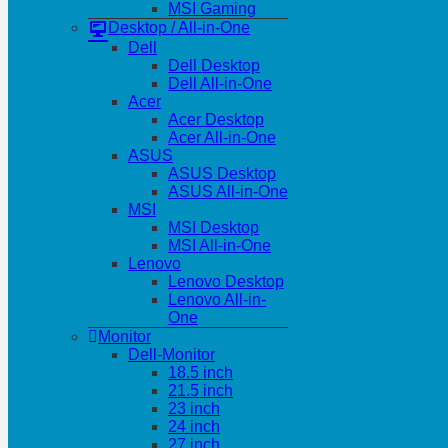
MSI Gaming
Desktop / All-in-One
Dell
Dell Desktop
Dell All-in-One
Acer
Acer Desktop
Acer All-in-One
ASUS
ASUS Desktop
ASUS All-in-One
MSI
MSI Desktop
MSI All-in-One
Lenovo
Lenovo Desktop
Lenovo All-in-
One
Monitor
Dell-Monitor
18.5 inch
21.5 inch
23 inch
24 inch
27 inch