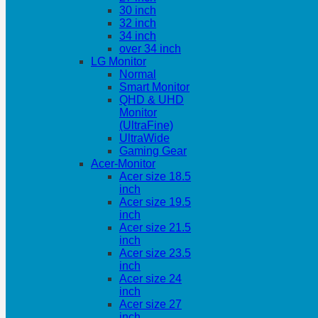
30 inch
32 inch
34 inch
over 34 inch
LG Monitor
Normal
Smart Monitor
QHD & UHD
Monitor
(UltraFine)
UltraWide
Gaming Gear
Acer-Monitor
Acer size 18.5
inch
Acer size 19.5
inch
Acer size 21.5
inch
Acer size 23.5
inch
Acer size 24
inch
Acer size 27
inch