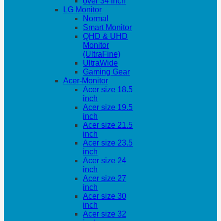
over 34 inch
LG Monitor
Normal
Smart Monitor
QHD & UHD
Monitor
(UltraFine)
UltraWide
Gaming Gear
Acer-Monitor
Acer size 18.5
inch
Acer size 19.5
inch
Acer size 21.5
inch
Acer size 23.5
inch
Acer size 24
inch
Acer size 27
inch
Acer size 30
inch
Acer size 32