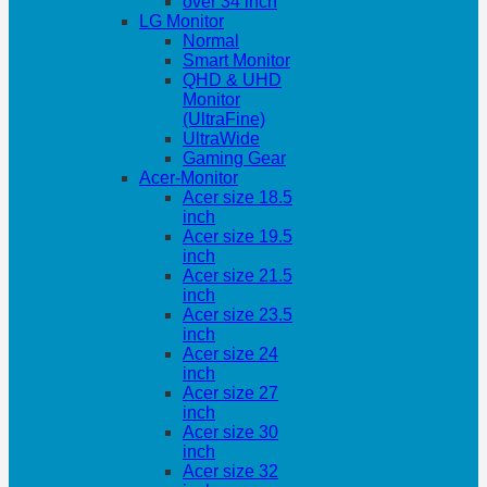
over 34 inch
LG Monitor
Normal
Smart Monitor
QHD & UHD
Monitor
(UltraFine)
UltraWide
Gaming Gear
Acer-Monitor
Acer size 18.5
inch
Acer size 19.5
inch
Acer size 21.5
inch
Acer size 23.5
inch
Acer size 24
inch
Acer size 27
inch
Acer size 30
inch
Acer size 32