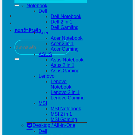
Notebook
Dell
Dell Notebook
Dell 2 in 1
Dell Gamiing
ตะกร้าสินค้า
Acer
Acer Notebook
ค้นหา:
Acer 2 in 1
Acer Gaming
ASUS
Asus Notebook
Asus 2 in 1
Asus Gaming
Lenovo
Lenovo
Notebook
Lenovo 2 in 1
Lenovo Gaming
MSI
MSI Notebook
MSI 2 in 1
MSI Gaming
Desktop / All-in-One
Dell