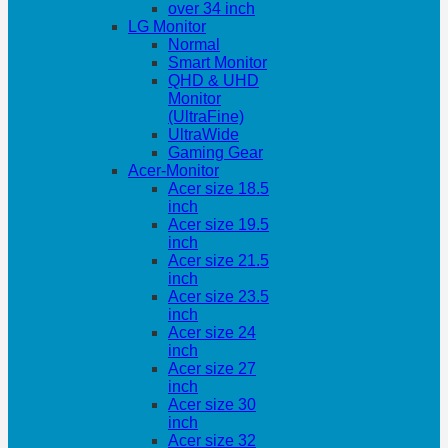
over 34 inch
LG Monitor
Normal
Smart Monitor
QHD & UHD
Monitor
(UltraFine)
UltraWide
Gaming Gear
Acer-Monitor
Acer size 18.5
inch
Acer size 19.5
inch
Acer size 21.5
inch
Acer size 23.5
inch
Acer size 24
inch
Acer size 27
inch
Acer size 30
inch
Acer size 32