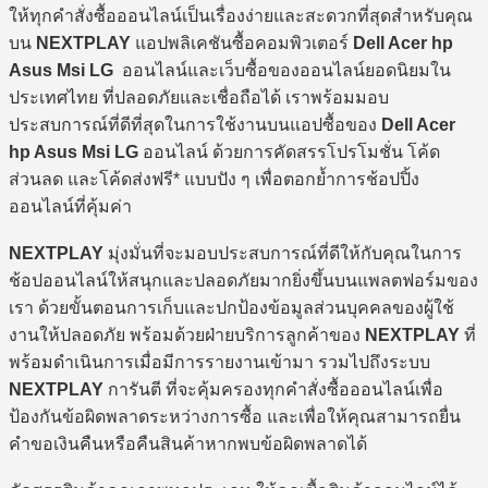
ให้ทุกคำสั่งซื้อออนไลน์เป็นเรื่องง่ายและสะดวกที่สุดสำหรับคุณ
บน
NEXTPLAY
แอปพลิเคชันซื้อคอมพิวเตอร์
Dell Acer hp
Asus Msi LG
ออนไลน์และเว็บซื้อของออนไลน์ยอดนิยมใน
ประเทศไทย ที่ปลอดภัยและเชื่อถือได้ เราพร้อมมอบ
ประสบการณ์ที่ดีที่สุดในการใช้งานบนแอปซื้อของ
Dell Acer
hp Asus Msi LG
ออนไลน์ ด้วยการคัดสรรโปรโมชั่น โค้ด
ส่วนลด และโค้ดส่งฟรี* แบบปัง ๆ เพื่อตอกย้ำการช้อปปิ้ง
ออนไลน์ที่คุ้มค่า
NEXTPLAY
มุ่งมั่นที่จะมอบประสบการณ์ที่ดีให้กับคุณในการ
ช้อปออนไลน์ให้สนุกและปลอดภัยมากยิ่งขึ้นบนแพลตฟอร์มของ
เรา ด้วยขั้นตอนการเก็บและปกป้องข้อมูลส่วนบุคคลของผู้ใช้
งานให้ปลอดภัย พร้อมด้วยฝ่ายบริการลูกค้าของ
NEXTPLAY
ที่
พร้อมดำเนินการเมื่อมีการรายงานเข้ามา รวมไปถึงระบบ
NEXTPLAY
การันตี ที่จะคุ้มครองทุกคำสั่งซื้อออนไลน์เพื่อ
ป้องกันข้อผิดพลาดระหว่างการซื้อ และเพื่อให้คุณสามารถยื่น
คำขอเงินคืนหรือคืนสินค้าหากพบข้อผิดพลาดได้