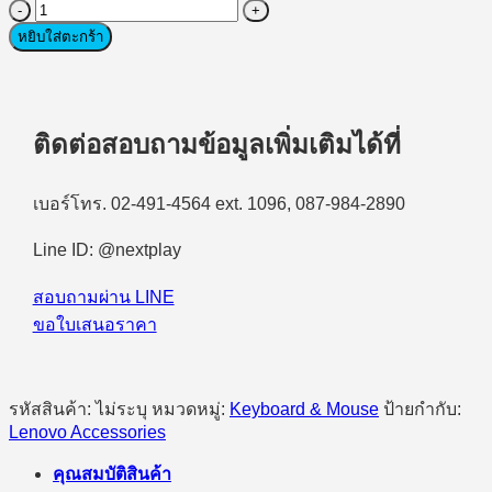
จำนวน
KEYBOARD
หยิบใส่ตะกร้า
&
MOUSE
(คีย์บอร์ด
และ
ติดต่อสอบถามข้อมูลเพิ่มเติมได้ที่
เมาส์)
Lenovo
510
เบอร์โทร. 02-491-4564 ext. 1096, 087-984-2890
Wireless
Combo
Line ID: @nextplay
Keyboard
Mouse
(EN/TH)
สอบถามผ่าน LINE
ชิ้น
ขอใบเสนอราคา
รหัสสินค้า:
ไม่ระบุ
หมวดหมู่:
Keyboard & Mouse
ป้ายกำกับ:
Lenovo Accessories
คุณสมบัติสินค้า