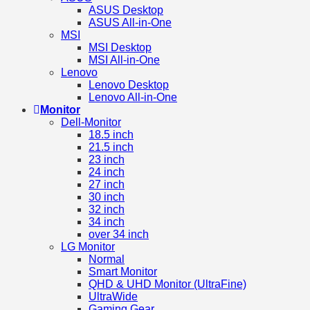
ASUS Desktop
ASUS All-in-One
MSI
MSI Desktop
MSI All-in-One
Lenovo
Lenovo Desktop
Lenovo All-in-One
Monitor
Dell-Monitor
18.5 inch
21.5 inch
23 inch
24 inch
27 inch
30 inch
32 inch
34 inch
over 34 inch
LG Monitor
Normal
Smart Monitor
QHD & UHD Monitor (UltraFine)
UltraWide
Gaming Gear