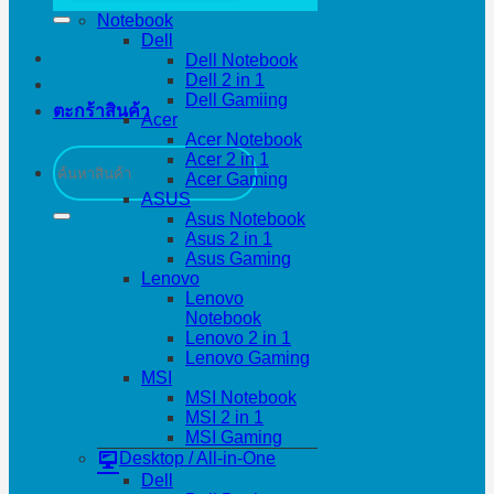
Notebook
Dell
Dell Notebook
Dell 2 in 1
Dell Gamiing
ตะกร้าสินค้า
Acer
Acer Notebook
ค้นหา:
Acer 2 in 1
Acer Gaming
ASUS
Asus Notebook
Asus 2 in 1
Asus Gaming
Lenovo
Lenovo
Notebook
Lenovo 2 in 1
Lenovo Gaming
MSI
MSI Notebook
MSI 2 in 1
MSI Gaming
Desktop / All-in-One
Dell