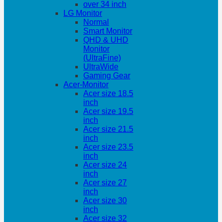
over 34 inch
LG Monitor
Normal
Smart Monitor
QHD & UHD
Monitor
(UltraFine)
UltraWide
Gaming Gear
Acer-Monitor
Acer size 18.5
inch
Acer size 19.5
inch
Acer size 21.5
inch
Acer size 23.5
inch
Acer size 24
inch
Acer size 27
inch
Acer size 30
inch
Acer size 32