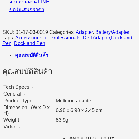
สอบถามผ่าน LINE
Adapter
ขอใบเสนอราคา
-
DA305
quantity
SKU:
01-17-03-0019
Categories:
Adapter
,
Battery/Adapter
Tags:
Accessories for Professionals
,
Dell Adapter,Dock and
Pen
,
Dock and Pen
คุณสมบัติสินค้า
คุณสมบัติสินค้า
Tech Specs :-
General :-
Product Type
Multiport adapter
Dimension : (W x D x
6.98 x 6.98 x 2.45 cm.
H)
Weight
83.9g
Video :-
3840 x 2160 – 60 Hz