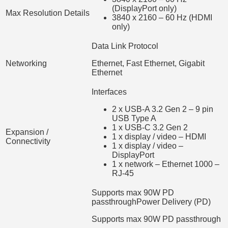
(DisplayPort only)
Max Resolution Details
3840 x 2160 – 60 Hz (HDMI
only)
Data Link Protocol
Networking
Ethernet, Fast Ethernet, Gigabit
Ethernet
Interfaces
2 x USB-A 3.2 Gen 2 – 9 pin
USB Type A
1 x USB-C 3.2 Gen 2
Expansion /
1 x display / video – HDMI
Connectivity
1 x display / video –
DisplayPort
1 x network – Ethernet 1000 –
RJ-45
Supports max 90W PD
passthroughPower Delivery (PD)
Supports max 90W PD passthrough