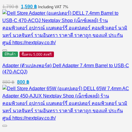
Original
Current
1,790
฿
1,590
฿
Including VAT 7%
price
price
was:
is:
1,790 ฿.
1,590 ฿.
มีสินค้า
ซื้อครบ 5,000 ส่งฟรี
Adapter (ตัวแปลงพอร์ต) Dell Adapter 7.4mm Barrel to USB-C
(470-ACQJ)
Original
Current
880
฿
800
฿
price
price
was:
is:
880 ฿.
800 ฿.