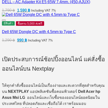
DELL – AC Adapter Kit E5 65W 7.4mm. (450-AJUX)
Original
Current
1,790
฿
1,590
฿
Including VAT 7%
price
price
was:
is:
1,790 ฿.
1,590 ฿.
มีสินค้า
ซื้อครบ 5,000 ส่งฟรี
Dell 65W Dongle DC with 4.5mm to Type C
Original
Current
1,290
฿
990
฿
Including VAT 7%
price
price
was:
is:
1,290 ฿.
990 ฿.
เปิดประสบการณ์ช้อปปิ้งออนไลน์ แค่สั่งซื้อ
ออนไลน์บน Nextplay
ให้ทุกคำสั่งซื้อออนไลน์เป็นเรื่องง่ายและสะดวกที่สุดสำหรับคุณ
บน
NEXTPLAY
แอปพลิเคชันซื้อคอมพิวเตอร์
Dell Acer hp
Asus Msi LG
ออนไลน์และเว็บซื้อของออนไลน์ยอดนิยมใน
ประเทศไทย ที่ปลอดภัยและเชื่อถือได้ เราพร้อมมอบ