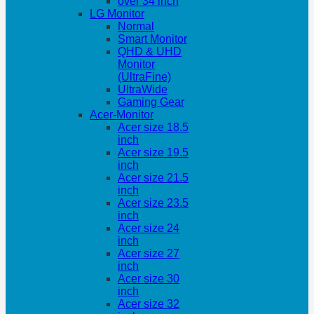
over 34 inch
LG Monitor
Normal
Smart Monitor
QHD & UHD
Monitor
(UltraFine)
UltraWide
Gaming Gear
Acer-Monitor
Acer size 18.5
inch
Acer size 19.5
inch
Acer size 21.5
inch
Acer size 23.5
inch
Acer size 24
inch
Acer size 27
inch
Acer size 30
inch
Acer size 32