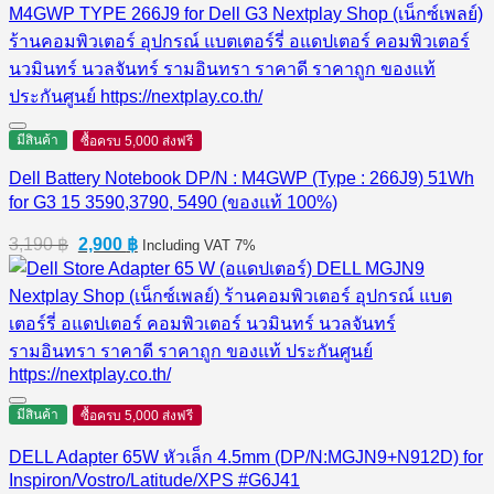
มีสินค้า
ซื้อครบ 5,000 ส่งฟรี
Dell Battery Notebook DP/N : M4GWP (Type : 266J9) 51Wh
for G3 15 3590,3790, 5490 (ของแท้ 100%)
Original
Current
3,190
฿
2,900
฿
Including VAT 7%
price
price
was:
is:
3,190 ฿.
2,900 ฿.
มีสินค้า
ซื้อครบ 5,000 ส่งฟรี
DELL Adapter 65W หัวเล็ก 4.5mm (DP/N:MGJN9+N912D) for
Inspiron/Vostro/Latitude/XPS #G6J41