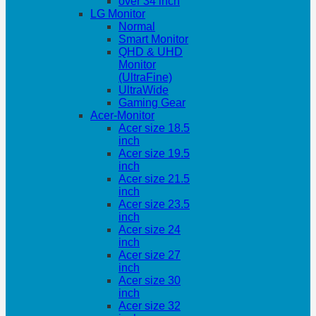
over 34 inch
LG Monitor
Normal
Smart Monitor
QHD & UHD
Monitor
(UltraFine)
UltraWide
Gaming Gear
Acer-Monitor
Acer size 18.5
inch
Acer size 19.5
inch
Acer size 21.5
inch
Acer size 23.5
inch
Acer size 24
inch
Acer size 27
inch
Acer size 30
inch
Acer size 32