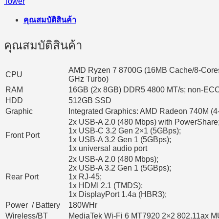
Tower
คุณสมบัติสินค้า
คุณสมบัติสินค้า
AMD Ryzen 7 8700G (16MB Cache/8-Cores/
CPU
GHz Turbo)
RAM
16GB (2x 8GB) DDR5 4800 MT/s; non-EC
HDD
512GB SSD
Graphic
Integrated Graphics: AMD Radeon 740M (4
2x USB-A 2.0 (480 Mbps) with PowerShare
1x USB-C 3.2 Gen 2×1 (5GBps);
Front Port
1x USB-A 3.2 Gen 1 (5GBps);
1x universal audio port
2x USB-A 2.0 (480 Mbps);
2x USB-A 3.2 Gen 1 (5GBps);
Rear Port
1x RJ-45;
1x HDMI 2.1 (TMDS);
1x DisplayPort 1.4a (HBR3);
Power / Battery
180WHr
Wireless/BT
MediaTek Wi-Fi 6 MT7920 2×2 802.11ax MU