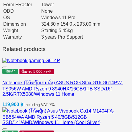
Form FRactor
Tower
ODD
None
OS
Windows 11 Pro
Dimension
324.30 x 154.0 x 293.00 mm
Weight
Starting 5.45kg
Warranty
3 years Pro Support
Related products
มีสินค้า
ซื้อครบ 5,000 ส่งฟรี
Notebook (โน้ตบุ๊กเกมมิ่ง) ASUS ROG Strix G16 G614PW-
TS056W AMD Ryzen 9 8940HX/16GB/1TB SSD/16″
2.5K/RTX5080/Windows 11 Home
119,900
฿
Including VAT 7%