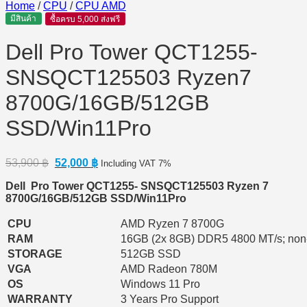
Home
/
CPU
/
CPU AMD
มีสินค้า
ซื้อครบ 5,000 ส่งฟรี
Dell Pro Tower QCT1255-
SNSQCT125503 Ryzen7
8700G/16GB/512GB
SSD/Win11Pro
Original
Current
53,900
฿
52,000
฿
Including VAT 7%
price
price
Dell Pro Tower QCT1255- SNSQCT125503 Ryzen 7
was:
is:
8700G/16GB/512GB SSD/Win11Pro
53,900 ฿.
52,000 ฿.
CPU
AMD Ryzen 7 8700G
RAM
16GB (2x 8GB) DDR5 4800 MT/s; no
STORAGE
512GB SSD
VGA
AMD Radeon 780M
OS
Windows 11 Pro
WARRANTY
3 Years Pro Support